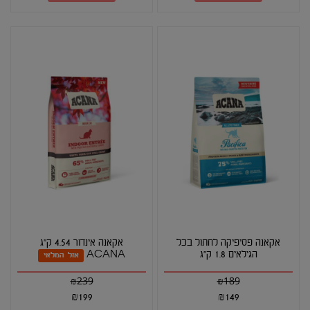
אקאנה פסיפיקה לחתול בכל
אקאנה אינדור 4.54 ק"ג
הגילאים 1.8 ק"ג
ACANA
אזל המלאי
₪
239
₪
189
₪
199
₪
149