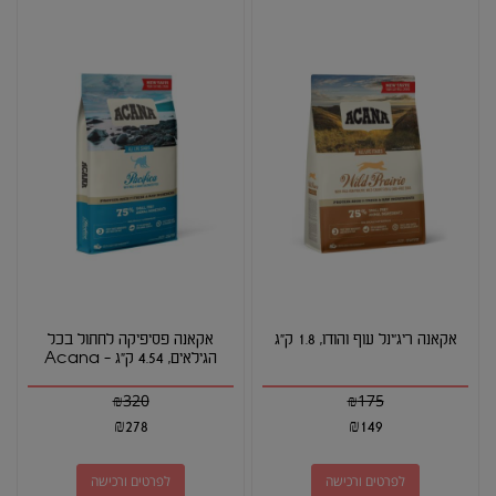
אקאנה ריג'ינל עוף והודו, 1.8 ק"ג
אקאנה פסיפיקה לחתול בכל
הגילאים, 4.54 ק"ג - Acana
₪
320
₪
175
₪
278
₪
149
לפרטים ורכישה
לפרטים ורכישה