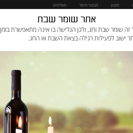
תקנון
מבצעי חיסול
משלוחים
אתר שומר שבת
מוצרים לחתול
מבצעי חיסול
זה שומר שבת וחג, ולכן הגלישה בו אינה מתאפשרת בזמן 
 ישוב לפעילות רגילה בצאת השבת או החג.
מחיר:
-
:
אלפא ספיריט בודדים
הצג שורות:
1-2 מתוך 2