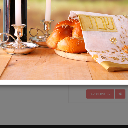
אלפא ספיריט/Alpha Spirit מולטי
פרוטאין חטיפי אילוף
₪
15
לפרטים ורכישה