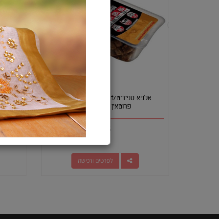
אלפא ספיריט/Alpha Spirit מולטי
פרוטאין חטיפי אילוף
₪
15
לפרטים ורכישה