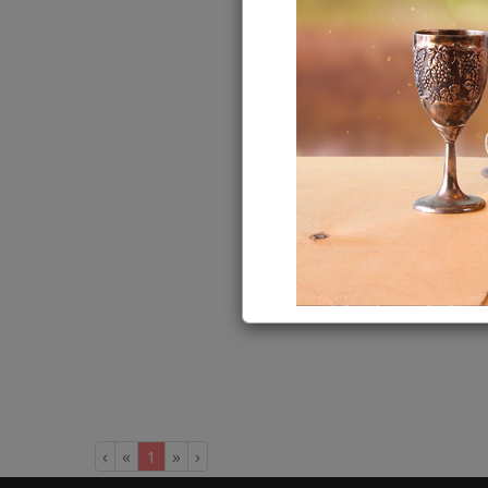
›
»
«
‹
(current)
1