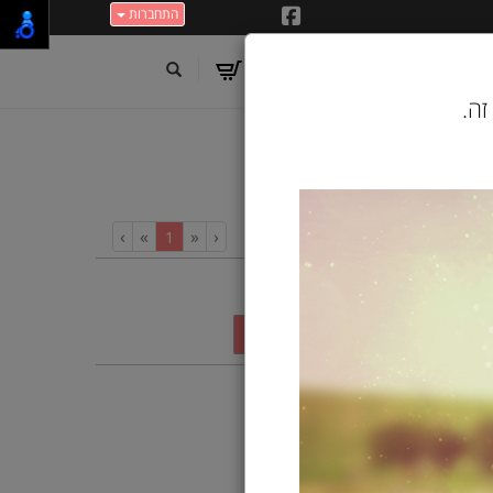
התחברות
זה.
›
»
«
‹
(current)
1