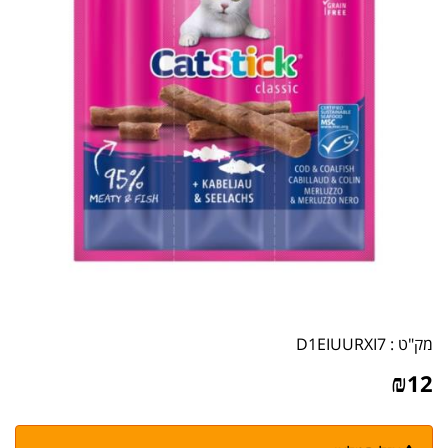
מק"ט :
D1EIUURXI7
₪
12