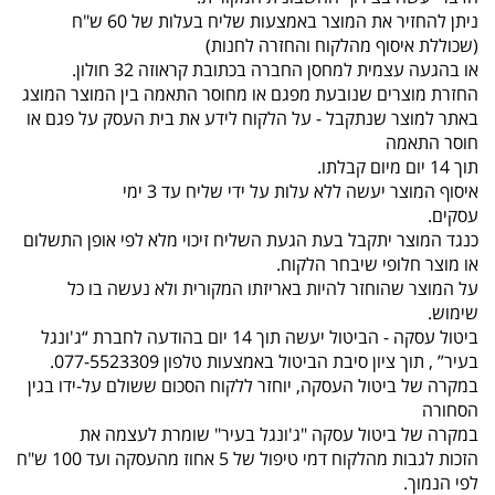
ניתן להחזיר את המוצר באמצעות שליח בעלות של 60 ש"ח
(שכוללת איסוף מהלקוח והחזרה לחנות)
או בהגעה עצמית למחסן החברה בכתובת קראוזה 32 חולון.
החזרת מוצרים שנובעת מפגם או מחוסר התאמה בין המוצר המוצג
באתר למוצר שנתקבל - על הלקוח לידע את בית העסק על פגם או
חוסר התאמה
תוך 14 יום מיום קבלתו.
איסוף המוצר יעשה ללא עלות על ידי שליח עד 3 ימי
עסקים.
כנגד המוצר יתקבל בעת הגעת השליח זיכוי מלא לפי אופן התשלום
או מוצר חלופי שיבחר הלקוח.
על המוצר שהוחזר להיות באריזתו המקורית ולא נעשה בו כל
שימוש.
ביטול עסקה - הביטול יעשה תוך 14 יום בהודעה לחברת “ג'ונגל
בעיר” , תוך ציון סיבת הביטול באמצעות טלפון 077-5523309.
במקרה של ביטול העסקה, יוחזר ללקוח הסכום ששולם על-ידו בגין
הסחורה
במקרה של ביטול עסקה "ג'ונגל בעיר" שומרת לעצמה את
הזכות לגבות מהלקוח דמי טיפול של 5 אחוז מהעסקה ועד 100 ש"ח
לפי הנמוך.