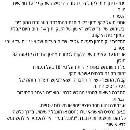
זיכוי - ניתן יהיה לקבל זיכוי בגובה הרכישה שתקף ל 12 חודשים
מיום
הנפקתו.
אחריות על שקי מזון יבש מותנת בהחזרתם באריזתם המקורית
ובשימוש של עד שליש ראשון של השק ותוך 14 ימים מיום קבלת
המזון לבית הלקוח.
החלפת שק המזון תעשה על ידי שליח בעלות של 29 ש"ח עד 3 ימי
עסקים
או בהגעה עצמית של הלקוח לכתובת מחסן החברה קראוזה 32
חולון.
על המשתמש באתר להיות מעל גיל 18 בעל תעודת
זהות תקינה וכרטיס אשראי חוקי.
קבלת המוצר - שליח החברה רשאי לבקש תעודה מזהה של
בעל כרטיס החיוב.
החברה רשאית למנוע מגולש לרכוש מוצרים באתר מהסיבות
הבאות:
א.במידה והוא מסר פרטי זיהוי או תשלום שגויים.
ב.אם כרטיס האשראי שלו נחסם או הוגבל לשימוש בדרך כלשהי.
כל הזכויות שמורות לחברת "ג'ונגל בעיר" אין להעתיק או להשתמש
ללא אישור