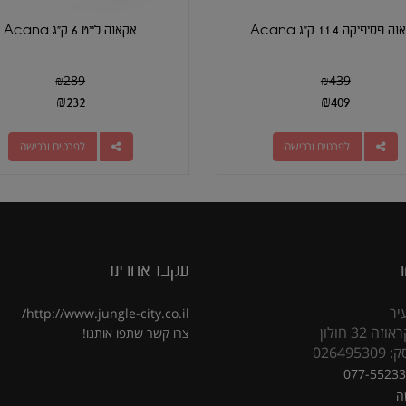
פסיפיקה 11.4 ק"ג Acana
אקאנה לייט 6 ק"ג Acana
₪
289
₪
439
₪
232
₪
409
לפרטים ורכישה
לפרטים ורכישה
ר
עקבו אחרינו
יר
http://www.jungle-city.co.il/
 32 חולון
צרו קשר
שתפו אותנו!
02649
077-5523
ה