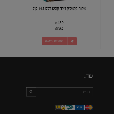
אקנה קלאסיק ווילד קוסט דגים 14.5 ק"ג
₪
439
₪
389
לפרטים ורכישה
עוד...