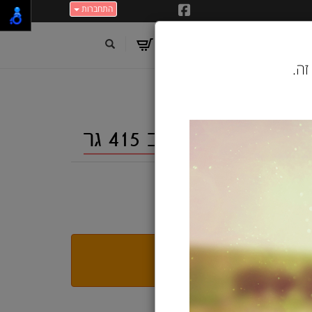
התחברות
זה.
 בקר ברוטב לכלב 415 גר
י