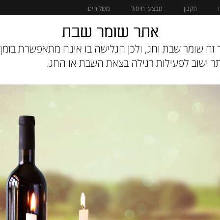
תקנון
מבצעי חיסול
משלוחים
אתר שומר שבת
מוצרים לחתול
מבצעי חיסול
זה שומר שבת וחג, ולכן הגלישה בו אינה מתאפשרת בזמן 
 ישוב לפעילות רגילה בצאת השבת או החג.
גוסידוג שימורי
מק"ט :
RDH8PF4M79
12
מחיר:
₪
10
מחיר מבצע:
₪
אזל המלאי
הודיעו לי כשחוזר למלא