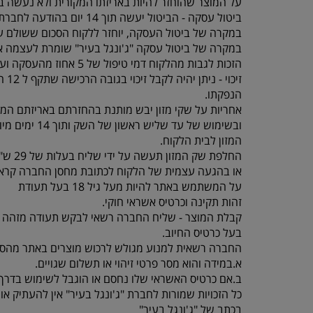
על המוצר שהוחזר להיות באריזתו המקורית ולא נעשה בו
ביטול עסקה - הביטול יעשה תוך 14 יום בהודעה לחברת “ג'ונגל בעיר” , תוך ציון סיבת הביטול באמצעות טלפון 077-5523309.
במקרה של ביטול העסקה, יוחזר ללקוח הסכום ששולם על
במקרה של ביטול עסקה "ג'ונגל בעיר" שומרת לעצמה א
הזכות לגבות מהלקוח דמי טיפול של 5 אחוז מהעסקה ועד 100 ש"ח לפי הנמוך.
זיכוי - ניתן יהיה לקבל זיכוי בגובה הרכישה שתקף ל 12 חודשים מיום
הנפקתו.
אחריות על שקי מזון יבש מותנת בהחזרתם באריזתם המק
ובשימוש של עד שליש ראשון של השק ותוך 14 ימים מיום קבלת
המזון לבית הלקוח.
החלפת שק המזון תעשה על ידי שליח בעלות של 29 ש"ח עד 3 ימי עסקים
או בהגעה עצמית של הלקוח לכתובת מחסן החברה קראוזה 32 חו
על המשתמש באתר להיות מעל גיל 18 בעל תעודת
זהות תקינה וכרטיס אשראי חוקי.
קבלת המוצר - שליח החברה רשאי לבקש תעודה מזהה 
בעל כרטיס החיוב.
החברה רשאית למנוע מגולש לרכוש מוצרים באתר מהסי
א.במידה והוא מסר פרטי זיהוי או תשלום שגויים.
ב.אם כרטיס האשראי שלו נחסם או הוגבל לשימוש בדרך 
כל הזכויות שמורות לחברת "ג'ונגל בעיר" אין להעתיק 
בכתב של "ג'ונגל בעיר"