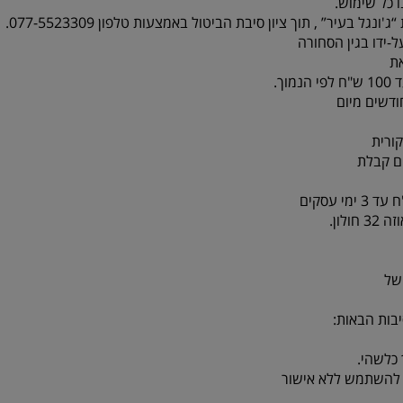
 כל שימוש.
-ידו בגין הסחורה
ת
ורית
לון.
של
בות הבאות:
כלשהי.
או להשתמש ללא אישור