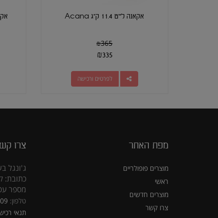
אקאנה לייט 11.4 ק"ג Acana
אקאנה 
₪
365
₪
335
לפרטים ורכישה
מפת האתר
צרו קש
ג'ונגל בע
מוצרים פופולריים
כתובת: קראוזה
ראשי
מספר עסק: 5309
מוצרים חדשים
טלפון:
309
צרו קשר
תנאי רכיש