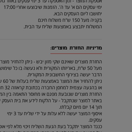
אספקת המוצר - זמן האספקה עד 3 ימי עסקים באזור גוש דן.
ימי עסקים הם א' עד ה'. הזמנות שיבוצעו אחרי 17:00
יחושבו ליום העסקים הבא.
בקניה מעל 150 ש"ח משלוח חינם
המשלוח יתבצע באמצעות שליח עד הבית.
מדיניות החזרת מוצרים:
החזרת מוצרים שאינם שקי מזון יבש - ניתן להחזיר מוצר
מעל 50 ש"ח, באריזתו המקורית ולא נעשה בו כל שימוש, תוך 14 יום מרגע קבלתו.
הדבר יעשה בצירוף החשבונית המקורית.
ניתן להחזיר את המוצר באמצעות שליח בעלות של 60 ש"ח (שכוללת איסוף מהלקוח והחזרה לחנות)
או בהגעה עצמית למחסן החברה בכתובת קראוזה 32 חולון.
החזרת מוצרים שנובעת מפגם או מחוסר התאמה בין המו
באתר למוצר שנתקבל - על הלקוח לידע את בית העסק 
תוך 14 יום מיום קבלתו.
איסוף המוצר יעשה ללא עלות על ידי שליח עד 3 ימי
עסקים.
כנגד המוצר יתקבל בעת הגעת השליח זיכוי מלא לפי אופ