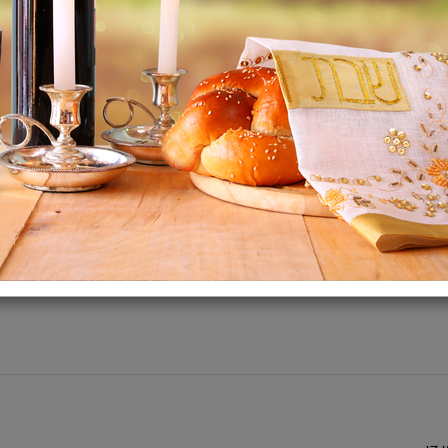
תיאור:
מחיר ל100 גרם 2.40 ש"ח
רכיבים :
בשר ונגזרות מהחי (בקר 4.0%), דגנים, מינר