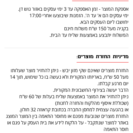
כמה סוגי בשר? אקאנה פסיפיקה מכיל מגוון של 6 סוגי דגים ביחס של
אספקת המוצר - זמן האספקה עד 3 ימי עסקים באזור גוש דן.
תזונת צייד מטרף שלם הכוללים בשר שריר, איברים פנימיים, סחוס
ימי עסקים הם א' עד ה'. הזמנות שיבוצעו אחרי 17:00
יחושבו ליום העסקים הבא.
ועצמות במטרה לספק רכיבים תזונתיים בשלמותם בצורתם הטבעית.
בקניה מעל 150 ש"ח משלוח חינם
המשלוח יתבצע באמצעות שליח עד הבית.
אקאנה פסיפיקה מכיל: הרינג, סרדין, סנדל, בקלה, דג לבן ובס שלמים
וטריים שנידוגו בטבע.
מדיניות החזרת מוצרים:
החזרת מוצרים שאינם שקי מזון יבש - ניתן להחזיר מוצר שעלותו
מעל 50 ש"ח, באריזתו המקורית ולא נעשה בו כל שימוש, תוך 14
יום מרגע קבלתו.
הדבר יעשה בצירוף החשבונית המקורית.
ניתן להחזיר את המוצר באמצעות שליח בעלות של 60 ש"ח
(שכוללת איסוף מהלקוח והחזרה לחנות)
או בהגעה עצמית למחסן החברה בכתובת קראוזה 32 חולון.
החזרת מוצרים שנובעת מפגם או מחוסר התאמה בין המוצר המוצג
באתר למוצר שנתקבל - על הלקוח לידע את בית העסק על פגם או
חוסר התאמה