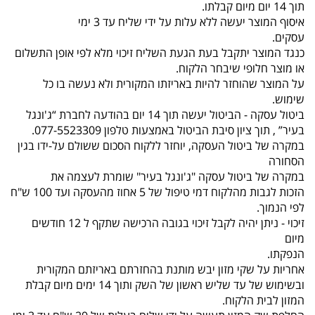
תוך 14 יום מיום קבלתו.
איסוף המוצר יעשה ללא עלות על ידי שליח עד 3 ימי
עסקים.
כנגד המוצר יתקבל בעת הגעת השליח זיכוי מלא לפי אופן התשלום
או מוצר חלופי שיבחר הלקוח.
על המוצר שהוחזר להיות באריזתו המקורית ולא נעשה בו כל
שימוש.
ביטול עסקה - הביטול יעשה תוך 14 יום בהודעה לחברת “ג'ונגל
בעיר” , תוך ציון סיבת הביטול באמצעות טלפון 077-5523309.
במקרה של ביטול העסקה, יוחזר ללקוח הסכום ששולם על-ידו בגין
הסחורה
במקרה של ביטול עסקה "ג'ונגל בעיר" שומרת לעצמה את
הזכות לגבות מהלקוח דמי טיפול של 5 אחוז מהעסקה ועד 100 ש"ח
לפי הנמוך.
זיכוי - ניתן יהיה לקבל זיכוי בגובה הרכישה שתקף ל 12 חודשים
מיום
הנפקתו.
אחריות על שקי מזון יבש מותנת בהחזרתם באריזתם המקורית
ובשימוש של עד שליש ראשון של השק ותוך 14 ימים מיום קבלת
המזון לבית הלקוח.