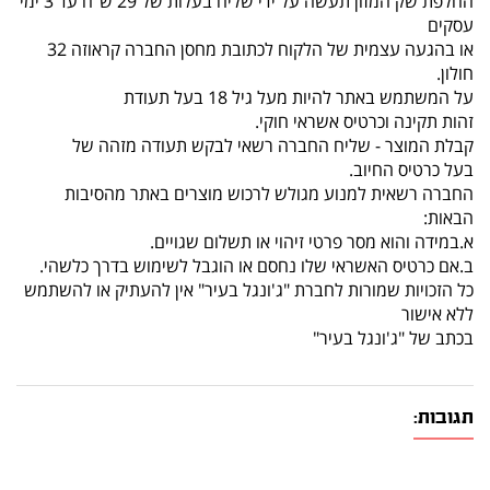
החלפת שק המזון תעשה על ידי שליח בעלות של 29 ש"ח עד 3 ימי
עסקים
או בהגעה עצמית של הלקוח לכתובת מחסן החברה קראוזה 32
חולון.
על המשתמש באתר להיות מעל גיל 18 בעל תעודת
זהות תקינה וכרטיס אשראי חוקי.
קבלת המוצר - שליח החברה רשאי לבקש תעודה מזהה של
בעל כרטיס החיוב.
החברה רשאית למנוע מגולש לרכוש מוצרים באתר מהסיבות
הבאות:
א.במידה והוא מסר פרטי זיהוי או תשלום שגויים.
ב.אם כרטיס האשראי שלו נחסם או הוגבל לשימוש בדרך כלשהי.
כל הזכויות שמורות לחברת "ג'ונגל בעיר" אין להעתיק או להשתמש
ללא אישור
בכתב של "ג'ונגל בעיר"
תגובות: