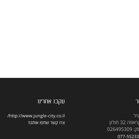
ר
עקבו אחרינו
יר
http://www.jungle-city.co.il/
 32 חולון
צרו קשר
שתפו אותנו!
02649
077-5523