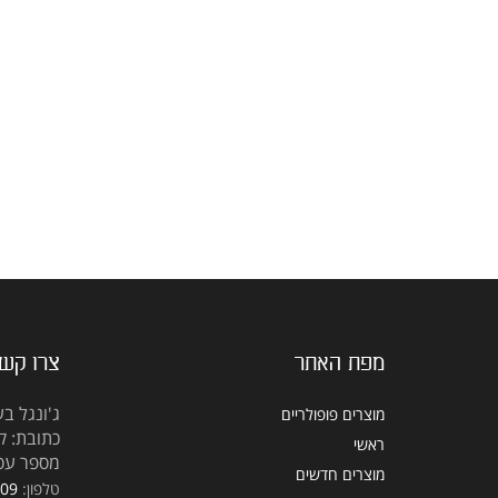
מפת האתר
צרו קש
ג'ונגל בע
מוצרים פופולריים
כתובת: קראוזה
ראשי
מספר עסק: 5309
מוצרים חדשים
טלפון:
309