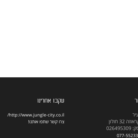
ר
עקבו אחרינו
יר
http://www.jungle-city.co.il/
 32 חולון
צרו קשר
שתפו אותנו!
02649
077-5523