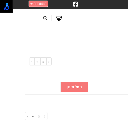
התחברות
›
»
«
‹
›
»
«
‹