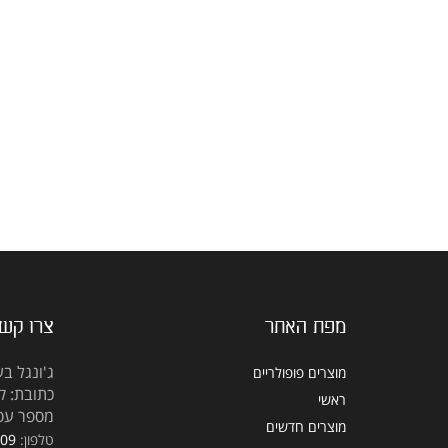
מפת האתר
צרו קש
ג'ונגל בע
מוצרים פופולריים
כתובת: קראוזה
ראשי
מספר עסק: 5309
מוצרים חדשים
טלפון:
309