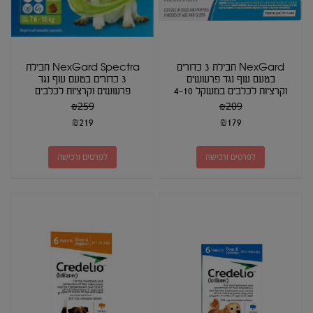
NexGard חבילת 3 כדורים
NexGard Spectra חבילת
בטעם עוף נגד פרעושים
3 כדורים בטעם עוף נגד
וקרציות לכלבים במשקל 4-10
פרעושים וקרציות לכלבים
ק"ג
במשקל 15-7.5...
₪
259
₪
209
₪
219
₪
179
לפרטים ורכישה
לפרטים ורכישה