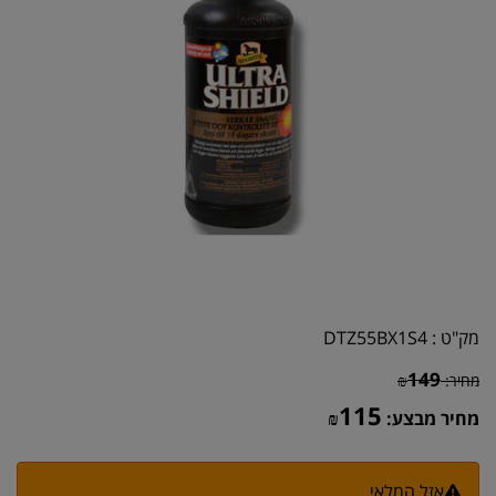
מק"ט :
DTZ55BX1S4
149
מחיר:
₪
115
מחיר מבצע:
₪
אזל המלאי