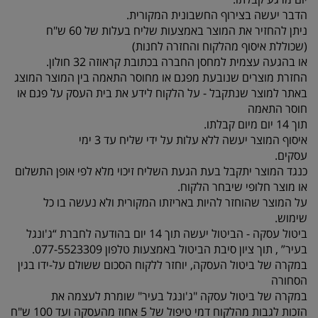
הדבר יעשה בצירוף החשבונית המקורית.
ניתן להחזיר את המוצר באמצעות שליח בעלות של 60 ש"ח
(שכוללת איסוף מהלקוח והחזרה לחנות)
או בהגעה עצמית למחסן החברה בכתובת קראוזה 32 חולון.
החזרת מוצרים שנובעת מפגם או מחוסר התאמה בין המוצר המוצג
באתר למוצר שנתקבל - על הלקוח לידע את בית העסק על פגם או
חוסר התאמה
תוך 14 יום מיום קבלתו.
איסוף המוצר יעשה ללא עלות על ידי שליח עד 3 ימי
עסקים.
כנגד המוצר יתקבל בעת הגעת השליח זיכוי מלא לפי אופן התשלום
או מוצר חלופי שיבחר הלקוח.
על המוצר שהוחזר להיות באריזתו המקורית ולא נעשה בו כל
שימוש.
ביטול עסקה - הביטול יעשה תוך 14 יום בהודעה לחברת “ג'ונגל
בעיר” , תוך ציון סיבת הביטול באמצעות טלפון 077-5523309.
במקרה של ביטול העסקה, יוחזר ללקוח הסכום ששולם על-ידו בגין
הסחורה
במקרה של ביטול עסקה "ג'ונגל בעיר" שומרת לעצמה את
הזכות לגבות מהלקוח דמי טיפול של 5 אחוז מהעסקה ועד 100 ש"ח