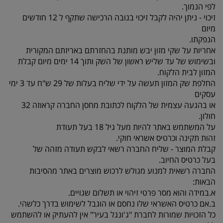
לפי הנמוך.
זיכוי - ניתן יהיה לקבל זיכוי בגובה הרכישה שתקף ל 12 חודשים
מיום
הנפקתו.
אחריות על שקי מזון יבש מותנת בהחזרתם באריזתם המקורית
ובשימוש של עד שליש ראשון של השק ותוך 14 ימים מיום קבלת
המזון לבית הלקוח.
החלפת שק המזון תעשה על ידי שליח בעלות של 29 ש"ח עד 3 ימי
עסקים
או בהגעה עצמית של הלקוח לכתובת מחסן החברה קראוזה 32
חולון.
על המשתמש באתר להיות מעל גיל 18 בעל תעודת
זהות תקינה וכרטיס אשראי חוקי.
קבלת המוצר - שליח החברה רשאי לבקש תעודה מזהה של
בעל כרטיס החיוב.
החברה רשאית למנוע מגולש לרכוש מוצרים באתר מהסיבות
הבאות:
א.במידה והוא מסר פרטי זיהוי או תשלום שגויים.
ב.אם כרטיס האשראי שלו נחסם או הוגבל לשימוש בדרך כלשהי.
כל הזכויות שמורות לחברת "ג'ונגל בעיר" אין להעתיק או להשתמש