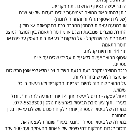
הדבר יעשה בצירוף החשבונית המקורית.
ניתן להחזיר את המוצר באמצעות שליח בעלות של 60 ש"ח
(שכוללת איסוף מהלקוח והחזרה לחנות)
או בהגעה עצמית למחסן החברה בכתובת קראוזה 32 חולון.
החזרת מוצרים שנובעת מפגם או מחוסר התאמה בין המוצר המוצג
באתר למוצר שנתקבל - על הלקוח לידע את בית העסק על פגם או
חוסר התאמה
תוך 14 יום מיום קבלתו.
איסוף המוצר יעשה ללא עלות על ידי שליח עד 3 ימי
עסקים.
כנגד המוצר יתקבל בעת הגעת השליח זיכוי מלא לפי אופן התשלום
או מוצר חלופי שיבחר הלקוח.
על המוצר שהוחזר להיות באריזתו המקורית ולא נעשה בו כל
שימוש.
ביטול עסקה - הביטול יעשה תוך 14 יום בהודעה לחברת “ג'ונגל
בעיר” , תוך ציון סיבת הביטול באמצעות טלפון 077-5523309.
במקרה של ביטול העסקה, יוחזר ללקוח הסכום ששולם על-ידו בגין
הסחורה
במקרה של ביטול עסקה "ג'ונגל בעיר" שומרת לעצמה את
הזכות לגבות מהלקוח דמי טיפול של 5 אחוז מהעסקה ועד 100 ש"ח