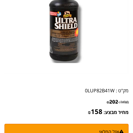
מק"ט :
0LUP82B41W
202
מחיר:
₪
158
מחיר מבצע:
₪
אזל המלאי