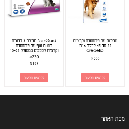
טבליות נגד פרעושים וקרציות
NexGard חבילת 3 כדורים
22 עד 45 לכלב 6 יח'
בטעם עוף נגד פרעושים
credelio
וקרציות לכלבים במשקל 10-25
ק"ג
₪
230
₪
299
₪
197
לפרטים ורכישה
לפרטים ורכישה
מפת האתר