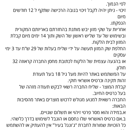
לפי הנמוך.
זיכוי - ניתן יהיה לקבל זיכוי בגובה הרכישה שתקף ל 12 חודשים
מיום
הנפקתו.
אחריות על שקי מזון יבש מותנת בהחזרתם באריזתם המקורית
ובשימוש של עד שליש ראשון של השק ותוך 14 ימים מיום קבלת
המזון לבית הלקוח.
החלפת שק המזון תעשה על ידי שליח בעלות של 29 ש"ח עד 3 ימי
עסקים
או בהגעה עצמית של הלקוח לכתובת מחסן החברה קראוזה 32
חולון.
על המשתמש באתר להיות מעל גיל 18 בעל תעודת
זהות תקינה וכרטיס אשראי חוקי.
קבלת המוצר - שליח החברה רשאי לבקש תעודה מזהה של
בעל כרטיס החיוב.
החברה רשאית למנוע מגולש לרכוש מוצרים באתר מהסיבות
הבאות:
א.במידה והוא מסר פרטי זיהוי או תשלום שגויים.
ב.אם כרטיס האשראי שלו נחסם או הוגבל לשימוש בדרך כלשהי.
כל הזכויות שמורות לחברת "ג'ונגל בעיר" אין להעתיק או להשתמש