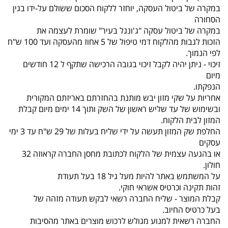
במקרה של ביטול העסקה, יוחזר ללקוח הסכום ששולם על-ידו בגין
הסחורה
במקרה של ביטול עסקה "ג'ונגל בעיר" שומרת לעצמה את
הזכות לגבות מהלקוח דמי טיפול של 5 אחוז מהעסקה ועד 100 ש"ח
לפי הנמוך.
זיכוי - ניתן יהיה לקבל זיכוי בגובה הרכישה שתקף ל 12 חודשים
מיום
הנפקתו.
אחריות על שקי מזון יבש מותנת בהחזרתם באריזתם המקורית
ובשימוש של עד שליש ראשון של השק ותוך 14 ימים מיום קבלת
המזון לבית הלקוח.
החלפת שק המזון תעשה על ידי שליח בעלות של 29 ש"ח עד 3 ימי
עסקים
או בהגעה עצמית של הלקוח לכתובת מחסן החברה קראוזה 32
חולון.
על המשתמש באתר להיות מעל גיל 18 בעל תעודת
זהות תקינה וכרטיס אשראי חוקי.
קבלת המוצר - שליח החברה רשאי לבקש תעודה מזהה של
בעל כרטיס החיוב.
החברה רשאית למנוע מגולש לרכוש מוצרים באתר מהסיבות