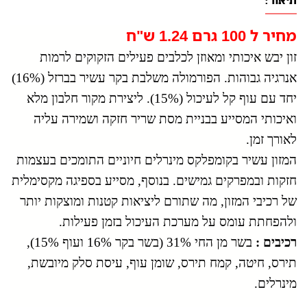
תיאור:
מחיר ל 100 גרם 1.24 ש"ח
זון יבש איכותי ומאוזן לכלבים פעילים הזקוקים לרמות
אנרגיה גבוהות. הפורמולה משלבת בקר עשיר בברזל (16%)
יחד עם עוף קל לעיכול (15%). ליצירת מקור חלבון מלא
ואיכותי המסייע בבניית מסת שריר חזקה ושמירה עליה
לאורך זמן.
המזון עשיר בקומפלקס מינרלים חיוניים התומכים בעצמות
חזקות ובמפרקים גמישים. בנוסף, מסייע בספיגה מקסימלית
של רכיבי המזון, מה שתורם ליציאות קטנות ומוצקות יותר
ולהפחתת עומס על מערכת העיכול בזמן פעילות.
רכיבים :
בשר מן החי 31% (בשר בקר 16% ועוף 15%),
תירס, חיטה, קמח תירס, שומן עוף, עיסת סלק מיובשת,
מינרלים.