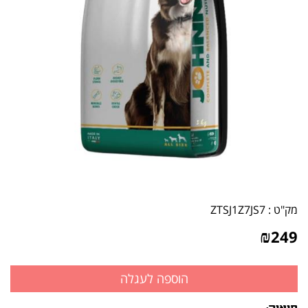
מק"ט :
ZTSJ1Z7JS7
₪
249