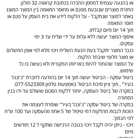
או בהגעה עצמית למחסן החברה בכתובת קראוזה 32 חולון.
החזרת מוצרים שנובעת מפגם או מחוסר התאמה בין המוצר המוצג
באתר למוצר שנתקבל - על הלקוח לידע את בית העסק על פגם או
חוסר התאמה
תוך 14 יום מיום קבלתו.
איסוף המוצר יעשה ללא עלות על ידי שליח עד 3 ימי
עסקים.
כנגד המוצר יתקבל בעת הגעת השליח זיכוי מלא לפי אופן התשלום
או מוצר חלופי שיבחר הלקוח.
על המוצר שהוחזר להיות באריזתו המקורית ולא נעשה בו כל
שימוש.
ביטול עסקה - הביטול יעשה תוך 14 יום בהודעה לחברת “ג'ונגל
בעיר” , תוך ציון סיבת הביטול באמצעות טלפון 077-5523309.
במקרה של ביטול העסקה, יוחזר ללקוח הסכום ששולם על-ידו בגין
הסחורה
במקרה של ביטול עסקה "ג'ונגל בעיר" שומרת לעצמה את
הזכות לגבות מהלקוח דמי טיפול של 5 אחוז מהעסקה ועד 100 ש"ח
לפי הנמוך.
זיכוי - ניתן יהיה לקבל זיכוי בגובה הרכישה שתקף ל 12 חודשים
מיום