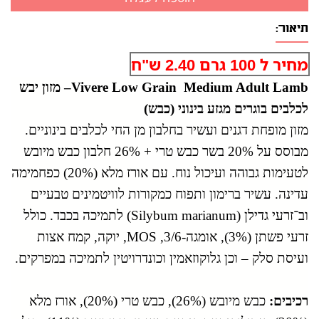
תיאור:
מחיר ל 100 גרם 2.40 ש"ח
Vivere Low Grain Medium Adult Lamb– מזון יבש
לכלבים בוגרים מגזע בינוני (כבש)
מזון מופחת דגנים ועשיר בחלבון מן החי לכלבים בינוניים.
מבוסס על 20% בשר כבש טרי + 26% חלבון כבש מיובש
לטעימות גבוהה ועיכול נוח. עם אורז מלא (20%) כפחמימה
עדינה. עשיר ברימון ותפוח כמקורות לוויטמינים טבעיים
וב־זרעי גדילן (Silybum marianum) לתמיכה בכבד. כולל
זרעי פשתן (3%), אומגה-3/6, MOS, יוקה, קמח אצות
ועיסת סלק – וכן גלוקוזאמין וכונדרויטין לתמיכה במפרקים.
רכיבים:
כבש מיובש (26%), כבש טרי (20%), אורז מלא