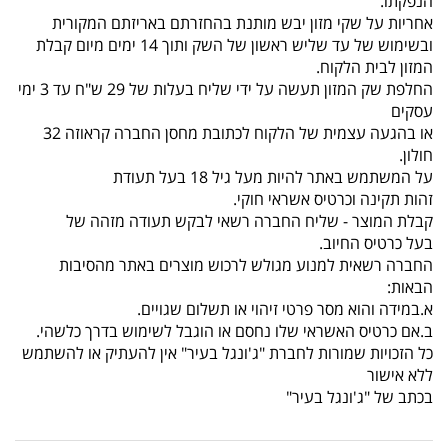
הנפקתו.
אחריות על שקי מזון יבש מותנת בהחזרתם באריזתם המקורית
ובשימוש של עד שליש ראשון של השק ותוך 14 ימים מיום קבלת
המזון לבית הלקוח.
החלפת שק המזון תעשה על ידי שליח בעלות של 29 ש"ח עד 3 ימי
עסקים
או בהגעה עצמית של הלקוח לכתובת מחסן החברה קראוזה 32
חולון.
על המשתמש באתר להיות מעל גיל 18 בעל תעודת
זהות תקינה וכרטיס אשראי חוקי.
קבלת המוצר - שליח החברה רשאי לבקש תעודה מזהה של
בעל כרטיס החיוב.
החברה רשאית למנוע מגולש לרכוש מוצרים באתר מהסיבות
הבאות:
א.במידה והוא מסר פרטי זיהוי או תשלום שגויים.
ב.אם כרטיס האשראי שלו נחסם או הוגבל לשימוש בדרך כלשהי.
כל הזכויות שמורות לחברת "ג'ונגל בעיר" אין להעתיק או להשתמש
ללא אישור
בכתב של "ג'ונגל בעיר"