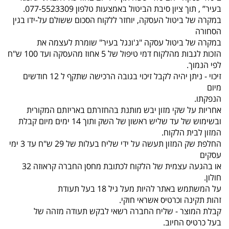
בעיר” , תוך ציון סיבת הביטול באמצעות טלפון 077-5523309.
במקרה של ביטול העסקה, יוחזר ללקוח הסכום ששולם על-ידו בגין
הסחורה
במקרה של ביטול עסקה "ג'ונגל בעיר" שומרת לעצמה את
הזכות לגבות מהלקוח דמי טיפול של 5 אחוז מהעסקה ועד 100 ש"ח
לפי הנמוך.
זיכוי - ניתן יהיה לקבל זיכוי בגובה הרכישה שתקף ל 12 חודשים
מיום
הנפקתו.
אחריות על שקי מזון יבש מותנת בהחזרתם באריזתם המקורית
ובשימוש של עד שליש ראשון של השק ותוך 14 ימים מיום קבלת
המזון לבית הלקוח.
החלפת שק המזון תעשה על ידי שליח בעלות של 29 ש"ח עד 3 ימי
עסקים
או בהגעה עצמית של הלקוח לכתובת מחסן החברה קראוזה 32
חולון.
על המשתמש באתר להיות מעל גיל 18 בעל תעודת
זהות תקינה וכרטיס אשראי חוקי.
קבלת המוצר - שליח החברה רשאי לבקש תעודה מזהה של
בעל כרטיס החיוב.