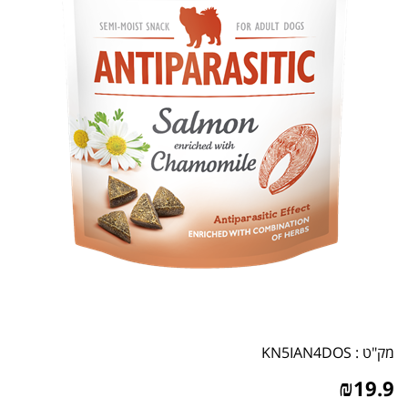
מק"ט :
KN5IAN4DOS
₪
19.9