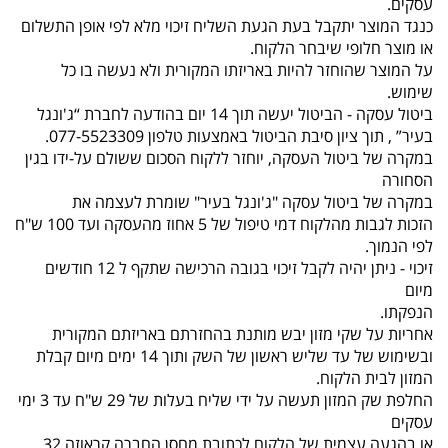
עסקים.
כנגד המוצר יתקבל בעת הגעת השליח זיכוי מלא לפי אופן התשלום
או מוצר חלופי שיבחר הלקוח.
על המוצר שהוחזר להיות באריזתו המקורית ולא נעשה בו כל
שימוש.
ביטול עסקה - הביטול יעשה תוך 14 יום בהודעה לחברת “ג'ונגל
בעיר” , תוך ציון סיבת הביטול באמצעות טלפון 077-5523309.
במקרה של ביטול העסקה, יוחזר ללקוח הסכום ששולם על-ידו בגין
הסחורה
במקרה של ביטול עסקה "ג'ונגל בעיר" שומרת לעצמה את
הזכות לגבות מהלקוח דמי טיפול של 5 אחוז מהעסקה ועד 100 ש"ח
לפי הנמוך.
זיכוי - ניתן יהיה לקבל זיכוי בגובה הרכישה שתקף ל 12 חודשים
מיום
הנפקתו.
אחריות על שקי מזון יבש מותנת בהחזרתם באריזתם המקורית
ובשימוש של עד שליש ראשון של השק ותוך 14 ימים מיום קבלת
המזון לבית הלקוח.
החלפת שק המזון תעשה על ידי שליח בעלות של 29 ש"ח עד 3 ימי
עסקים
או בהגעה עצמית של הלקוח לכתובת מחסן החברה קראוזה 32