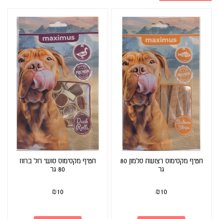
חטיף מקסימוס רצועות סלמון 80
חטיף מקסימוס סושי רול ברווז
גר
80 גר
₪
10
₪
10