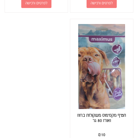
לפרטים ורכישה
לפרטים ורכישה
חטיף מקסימוס משקולות ברווז
ואורז 80 גר
₪
10