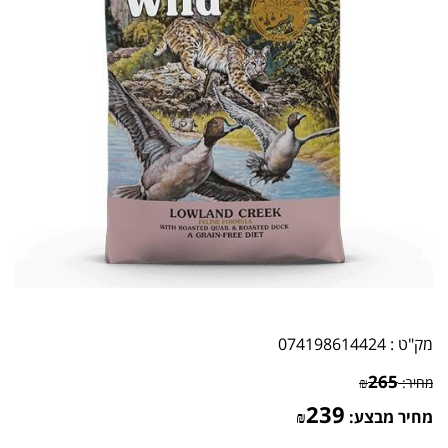
מק"ט :
074198614424
265
מחיר:
₪
239
מחיר מבצע:
₪