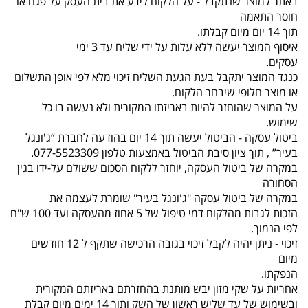
באתר למוצר שנתקבל - על הלקוח לידע את בית העסק על פגם או
חוסר התאמה
תוך 14 יום מיום קבלתו.
איסוף המוצר יעשה ללא עלות על ידי שליח עד 3 ימי
עסקים.
כנגד המוצר יתקבל בעת הגעת השליח זיכוי מלא לפי אופן התשלום
או מוצר חלופי שיבחר הלקוח.
על המוצר שהוחזר להיות באריזתו המקורית ולא נעשה בו כל
שימוש.
ביטול עסקה - הביטול יעשה תוך 14 יום בהודעה לחברת “ג'ונגל
בעיר” , תוך ציון סיבת הביטול באמצעות טלפון 077-5523309.
במקרה של ביטול העסקה, יוחזר ללקוח הסכום ששולם על-ידו בגין
הסחורה
במקרה של ביטול עסקה "ג'ונגל בעיר" שומרת לעצמה את
הזכות לגבות מהלקוח דמי טיפול של 5 אחוז מהעסקה ועד 100 ש"ח
לפי הנמוך.
זיכוי - ניתן יהיה לקבל זיכוי בגובה הרכישה שתקף ל 12 חודשים
מיום
הנפקתו.
אחריות על שקי מזון יבש מותנת בהחזרתם באריזתם המקורית
ובשימוש של עד שליש ראשון של השק ותוך 14 ימים מיום קבלת