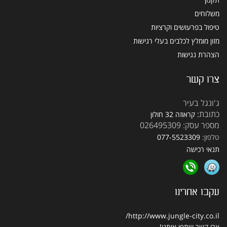
משלוחים
טיפול בפרעושים וקרציות
מזון מומלץ לכלבים בעלי רגישות
הצהרת נגישות
צרו קשר
ג'ונגל בעיר
כתובת:
קראוזה 32 חולון
מספר עסק: 026495309
טלפון:
077-5523309
תנאי רכישה
עקבו אחרינו
http://www.jungle-city.co.il/
צרו קשר
שתפו אותנו!