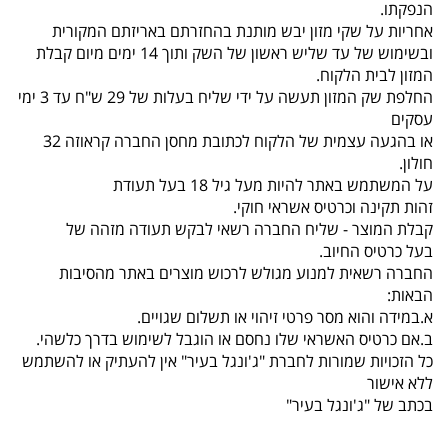
הנפקתו.
אחריות על שקי מזון יבש מותנת בהחזרתם באריזתם המקורית
ובשימוש של עד שליש ראשון של השק ותוך 14 ימים מיום קבלת
המזון לבית הלקוח.
החלפת שק המזון תעשה על ידי שליח בעלות של 29 ש"ח עד 3 ימי
עסקים
או בהגעה עצמית של הלקוח לכתובת מחסן החברה קראוזה 32
חולון.
על המשתמש באתר להיות מעל גיל 18 בעל תעודת
זהות תקינה וכרטיס אשראי חוקי.
קבלת המוצר - שליח החברה רשאי לבקש תעודה מזהה של
בעל כרטיס החיוב.
החברה רשאית למנוע מגולש לרכוש מוצרים באתר מהסיבות
הבאות:
א.במידה והוא מסר פרטי זיהוי או תשלום שגויים.
ב.אם כרטיס האשראי שלו נחסם או הוגבל לשימוש בדרך כלשהי.
כל הזכויות שמורות לחברת "ג'ונגל בעיר" אין להעתיק או להשתמש
ללא אישור
בכתב של "ג'ונגל בעיר"