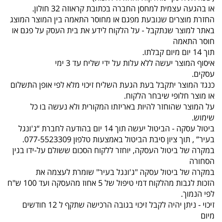
או בהגעה עצמית למחסן החברה בכתובת קראוזה 32 חולון.
החזרת מוצרים שנובעת מפגם או מחוסר התאמה בין המוצר המוצג
באתר למוצר שנתקבל - על הלקוח לידע את בית העסק על פגם או
חוסר התאמה
תוך 14 יום מיום קבלתו.
איסוף המוצר יעשה ללא עלות על ידי שליח עד 3 ימי
עסקים.
כנגד המוצר יתקבל בעת הגעת השליח זיכוי מלא לפי אופן התשלום
או מוצר חלופי שיבחר הלקוח.
על המוצר שהוחזר להיות באריזתו המקורית ולא נעשה בו כל
שימוש.
ביטול עסקה - הביטול יעשה תוך 14 יום בהודעה לחברת “ג'ונגל
בעיר” , תוך ציון סיבת הביטול באמצעות טלפון 077-5523309.
במקרה של ביטול העסקה, יוחזר ללקוח הסכום ששולם על-ידו בגין
הסחורה
במקרה של ביטול עסקה "ג'ונגל בעיר" שומרת לעצמה את
הזכות לגבות מהלקוח דמי טיפול של 5 אחוז מהעסקה ועד 100 ש"ח
לפי הנמוך.
זיכוי - ניתן יהיה לקבל זיכוי בגובה הרכישה שתקף ל 12 חודשים
מיום