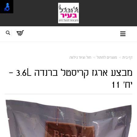
דף בית
מוצרים לחתול
חול וציוד נילווה
מבצע ארגז קריסטל ברנדה 3.6L -
יח' 11