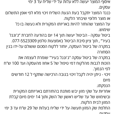
איסוף המוצר יעשה ללא עלות על ידי שליח עד 3 ימי
עסקים.
כנגד המוצר יתקבל בעת הגעת השליח זיכוי מלא לפי אופן התשלום
או מוצר חלופי שיבחר הלקוח.
על המוצר שהוחזר להיות באריזתו המקורית ולא נעשה בו כל
שימוש.
ביטול עסקה - הביטול יעשה תוך 14 יום בהודעה לחברת “ג'ונגל
בעיר” , תוך ציון סיבת הביטול באמצעות טלפון 077-5523309.
במקרה של ביטול העסקה, יוחזר ללקוח הסכום ששולם על-ידו בגין
הסחורה
במקרה של ביטול עסקה "ג'ונגל בעיר" שומרת לעצמה את
הזכות לגבות מהלקוח דמי טיפול של 5 אחוז מהעסקה ועד 100 ש"ח
לפי הנמוך.
זיכוי - ניתן יהיה לקבל זיכוי בגובה הרכישה שתקף ל 12 חודשים
מיום
הנפקתו.
אחריות על שקי מזון יבש מותנת בהחזרתם באריזתם המקורית
ובשימוש של עד שליש ראשון של השק ותוך 14 ימים מיום קבלת
המזון לבית הלקוח.
החלפת שק המזון תעשה על ידי שליח בעלות של 29 ש"ח עד 3 ימי
עסקים