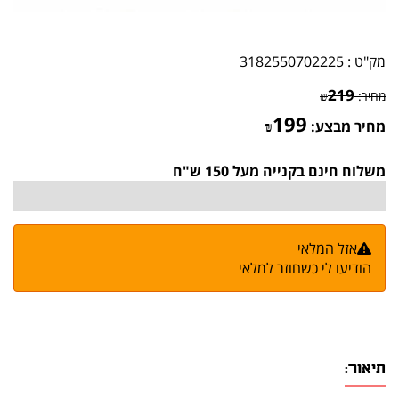
מק"ט :
3182550702225
219
מחיר:
₪
199
מחיר מבצע:
₪
משלוח חינם בקנייה מעל 150 ש"ח
אזל המלאי
הודיעו לי כשחוזר למלאי
תיאור: