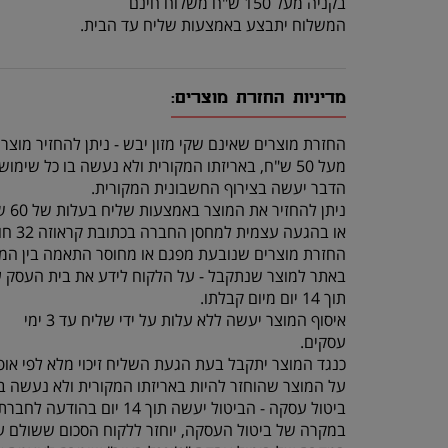
בקניה מעל 150 ש"ח משלוח חינם
המשלוח יתבצע באמצעות שליח עד הבית.
מדיניות החזרת מוצרים:
החזרת מוצרים שאינם שקי מזון יבש - ניתן להחזיר מוצר
מעל 50 ש"ח, באריזתו המקורית ולא נעשה בו כל שימוש, תוך 14 יום מרגע קבלתו.
הדבר יעשה בצירוף החשבונית המקורית.
ניתן להחזיר את המוצר באמצעות שליח בעלות של 60 ש"ח (שכוללת איסוף מהלקוח והחזרה לחנות)
או בהגעה עצמית למחסן החברה בכתובת קראוזה 32 חולון.
החזרת מוצרים שנובעת מפגם או מחוסר התאמה בין המו
באתר למוצר שנתקבל - על הלקוח לידע את בית העסק 
תוך 14 יום מיום קבלתו.
איסוף המוצר יעשה ללא עלות על ידי שליח עד 3 ימי
עסקים.
כנגד המוצר יתקבל בעת הגעת השליח זיכוי מלא לפי אופ
על המוצר שהוחזר להיות באריזתו המקורית ולא נעשה בו
ביטול עסקה - הביטול יעשה תוך 14 יום בהודעה לחברת “ג'ונגל בעיר” , תוך ציון סיבת הביטול באמצעות טלפון 077-5523309.
במקרה של ביטול העסקה, יוחזר ללקוח הסכום ששולם על