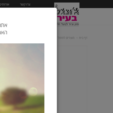
צרו קשר
אודותינו
ראשי
מוצרים לכלב
אתר 
האתר
דף בית
מוצרים לחתול
מזון יבש לחתול
רויאל קנין Royal canin