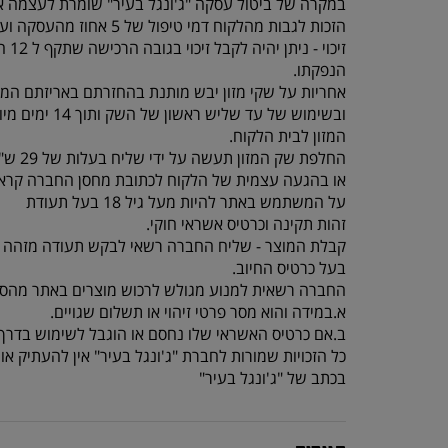
במקרה של ביטול עסקה "ג'ונגל בעיר" שומרת לעצמה א
הזכות לגבות מהלקוח דמי טיפול של 5 אחוז מהעסקה ועד 100 ש"ח לפי הנמוך.
זיכוי - ניתן יהיה לקבל זיכוי בגובה הרכישה שתקף ל 12 חודשים מיום
הנפקתו.
אחריות על שקי מזון יבש מותנת בהחזרתם באריזתם המק
ובשימוש של עד שליש ראשון של השק ותוך 14 ימים מיום קבלת
המזון לבית הלקוח.
החלפת שק המזון תעשה על ידי שליח בעלות של 29 ש"ח עד 3 ימי עסקים
או בהגעה עצמית של הלקוח לכתובת מחסן החברה קראוזה 32 חו
על המשתמש באתר להיות מעל גיל 18 בעל תעודת
זהות תקינה וכרטיס אשראי חוקי.
קבלת המוצר - שליח החברה רשאי לבקש תעודה מזהה 
בעל כרטיס החיוב.
החברה רשאית למנוע מגולש לרכוש מוצרים באתר מהסי
א.במידה והוא מסר פרטי זיהוי או תשלום שגויים.
ב.אם כרטיס האשראי שלו נחסם או הוגבל לשימוש בדרך 
כל הזכויות שמורות לחברת "ג'ונגל בעיר" אין להעתיק 
בכתב של "ג'ונגל בעיר"