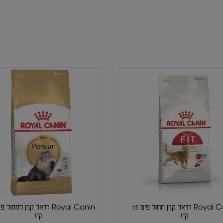
Royal Canin רויאל קנין חתול פיט 15
ק"ג
ק"ג