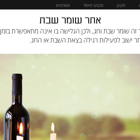
תקנון
מבצעי חיסול
משלוחים
אתר שומר שבת
מוצרים לחתול
מבצעי חיסול
זה שומר שבת וחג, ולכן הגלישה בו אינה מתאפשרת בזמן 
 ישוב לפעילות רגילה בצאת השבת או החג.
מק"ט :
3182550704533
219
מחיר:
₪
199
מחיר מבצע:
₪
משלוח חינם בקנייה מעל 150 