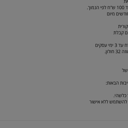
ת
ורית
לון.
של
בות הבאות:
כלשהי.
או להשתמש ללא אישור