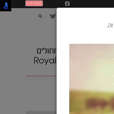
התחברות
זה.
3182550704533 מזון יבש לחתולים
פרסים בוגרים 4 ק"ג Royal Canin
רויאל קנין
ש"ח