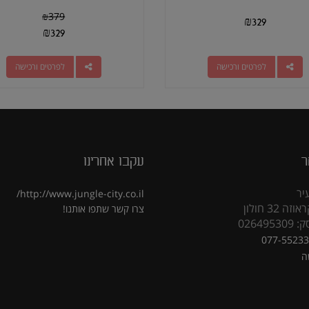
₪
379
₪
329
₪
329
לפרטים ורכישה
לפרטים ורכישה
ר
עקבו אחרינו
יר
http://www.jungle-city.co.il/
 32 חולון
צרו קשר
שתפו אותנו!
02649
077-5523
ה