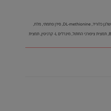
עוף, אורז חום, גלוטן תירס, תירס, גלוטן חיטה, עולש, תאית, שמן דגים, נתרן, זרע פסיליום, L- ליזין, שמן דגים, סידן גופרתי, אשלגן כלוריד, DL-methionine, סידן פחמתי, מלח,
fructooligosaccharides, טאורין, שמרים, ויטמינים: טוקופרול אצטט, ניאצין, B1, A, חומצה פולית, B12, D3, כולין כלוריד, B6, תמצית ציפורני החתול, מינרלים L- קרניטין, תמצית