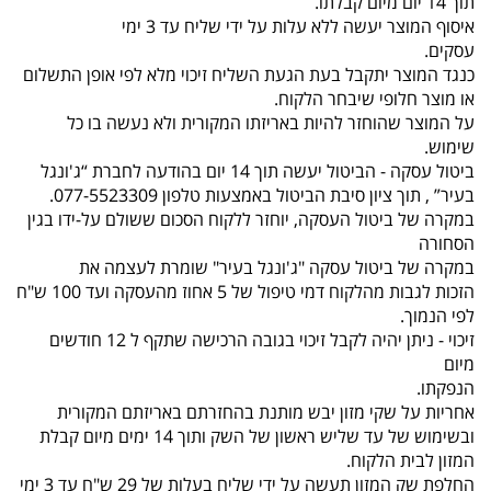
תוך 14 יום מיום קבלתו.
איסוף המוצר יעשה ללא עלות על ידי שליח עד 3 ימי
עסקים.
כנגד המוצר יתקבל בעת הגעת השליח זיכוי מלא לפי אופן התשלום
או מוצר חלופי שיבחר הלקוח.
על המוצר שהוחזר להיות באריזתו המקורית ולא נעשה בו כל
שימוש.
ביטול עסקה - הביטול יעשה תוך 14 יום בהודעה לחברת “ג'ונגל
בעיר” , תוך ציון סיבת הביטול באמצעות טלפון 077-5523309.
במקרה של ביטול העסקה, יוחזר ללקוח הסכום ששולם על-ידו בגין
הסחורה
במקרה של ביטול עסקה "ג'ונגל בעיר" שומרת לעצמה את
הזכות לגבות מהלקוח דמי טיפול של 5 אחוז מהעסקה ועד 100 ש"ח
לפי הנמוך.
זיכוי - ניתן יהיה לקבל זיכוי בגובה הרכישה שתקף ל 12 חודשים
מיום
הנפקתו.
אחריות על שקי מזון יבש מותנת בהחזרתם באריזתם המקורית
ובשימוש של עד שליש ראשון של השק ותוך 14 ימים מיום קבלת
המזון לבית הלקוח.
החלפת שק המזון תעשה על ידי שליח בעלות של 29 ש"ח עד 3 ימי