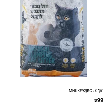
מק"ט :
MNKKF92JRO
₪
99