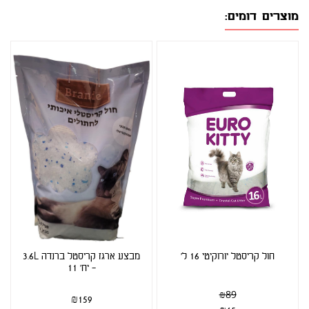
מוצרים דומים:
חול קריסטל יורוקיטי 16 ל'
מבצע ארגז קריסטל ברנדה 3.6L
- יח' 11
₪
89
₪
159