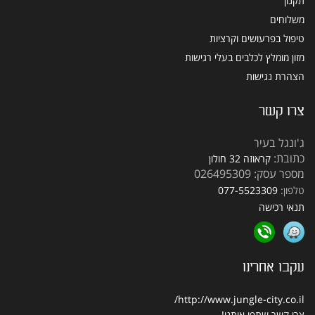
תקנון
משלוחים
טיפול בפרעושים וקרציות
מזון מומלץ לכלבים בעלי רגישות
הצהרת נגישות
צרו קשר
ג'ונגל בעיר
כתובת:
קראוזה 32 חולון
מספר עסק: 026495309
טלפון:
077-5523309
תנאי רכישה
עקבו אחרינו
http://www.jungle-city.co.il/
צרו קשר
שתפו אותנו!