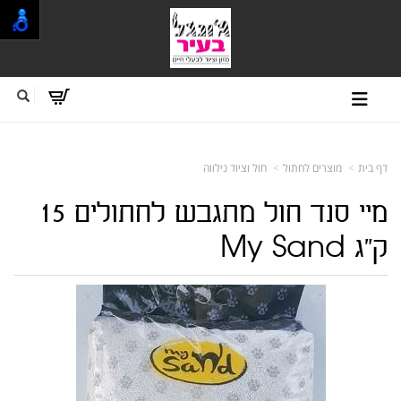
דף בית
מוצרים לחתול
חול וציוד נילווה
מיי סנד חול מתגבש לחתולים 15
ק"ג My Sand