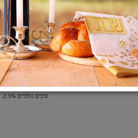
מחיר ל 100 גרם 1.46 ש"ח
פרומיל פורמולת מזון 
מיוצרת עם מגוון רכיבי
אשר הופכים אותו למזו
ויטמינים ומינרלים המ
רכיבים :
גבינה מיובשת, עיסת סל
חומרי טעם וריח, שמרי 
חומרים משמרים טבעי
ערכים תזונתיים :
סיבים גולמיים 2.5%.