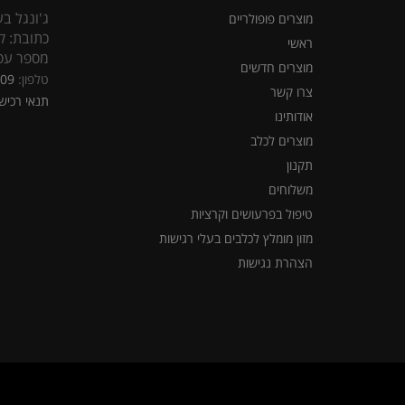
ג'ונגל בע
מוצרים פופולריים
כתובת: קראוזה
ראשי
מספר עסק: 5309
מוצרים חדשים
טלפון:
309
צרו קשר
תנאי רכיש
אודותינו
מוצרים לכלב
תקנון
משלוחים
טיפול בפרעושים וקרציות
מזון מומלץ לכלבים בעלי רגישות
הצהרת נגישות