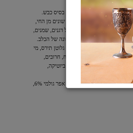
חדשה ומקצועית לגורי כלבים על בסיס כבש.
ם איכותיים, כולל מגוון חלבונים שונים מן החי,
ן עשיר בחלבון. עם תערובת של דגנים, שמנים,
ספקים יחד את כלל דרישות התזונה של הכלב.
חלבון כבש (%30), תירס, אורז, שומן מן החי, גלוטן תירס, מי
ק סוכר, סיבי אפונה, סיבי תפוח, חרובים,
בירה, ויטמינים ומינרלים, פרה ביוטיקה,
ים.
חלבון גולמי 23%, שומן גולמי 12%, אפר גולמי 6%,