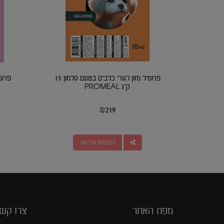
פרומיל מזון לגורי כלבים בטעם סלמון 15
ק"ג PROMEAL
₪
219
לפרטים ורכישה
מפת האתר
צרו קש