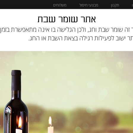
תקנון
מבצעי חיסול
משלוחים
אתר שומר שבת
מוצרים לחתול
מבצעי חיסול
זה שומר שבת וחג, ולכן הגלישה בו אינה מתאפשרת בזמן 
 ישוב לפעילות רגילה בצאת השבת או החג.
ק"
מק"ט :
9DMLGPP6O0
₪
219
תיאור: