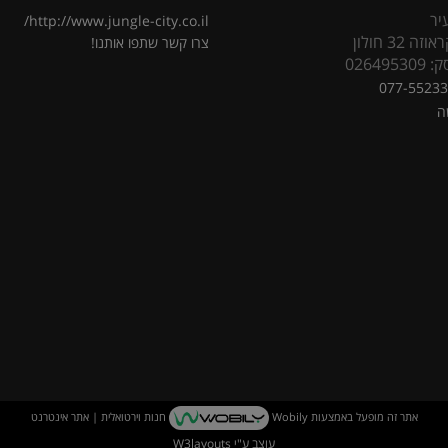
יר
http://www.jungle-city.co.il/
 32 חולון
צרו קשר
שתפו אותנו!
02649
077-5523
ה
אתר זה מופעל באמצעות
Wobily
חנות וירטואלית | אתר אינטרנט
עוצב ע"י
W3layouts