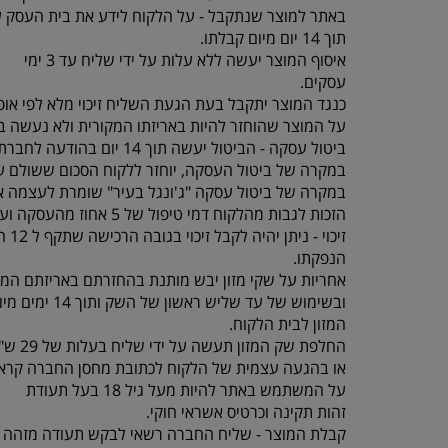
באתר למוצר שנתקבל - על הלקוח לידע את בית העסק 
תוך 14 יום מיום קבלתו.
איסוף המוצר יעשה ללא עלות על ידי שליח עד 3 ימי
עסקים.
כנגד המוצר יתקבל בעת הגעת השליח זיכוי מלא לפי אופ
על המוצר שהוחזר להיות באריזתו המקורית ולא נעשה בו
ביטול עסקה - הביטול יעשה תוך 14 יום בהודעה לחברת “ג'ונגל בעיר” , תוך ציון סיבת הביטול באמצעות טלפון 077-5523309.
במקרה של ביטול העסקה, יוחזר ללקוח הסכום ששולם על
במקרה של ביטול עסקה "ג'ונגל בעיר" שומרת לעצמה א
הזכות לגבות מהלקוח דמי טיפול של 5 אחוז מהעסקה ועד 100 ש"ח לפי הנמוך.
זיכוי - ניתן יהיה לקבל זיכוי בגובה הרכישה שתקף ל 12 חודשים מיום
הנפקתו.
אחריות על שקי מזון יבש מותנת בהחזרתם באריזתם המק
ובשימוש של עד שליש ראשון של השק ותוך 14 ימים מיום קבלת
המזון לבית הלקוח.
החלפת שק המזון תעשה על ידי שליח בעלות של 29 ש"ח עד 3 ימי עסקים
או בהגעה עצמית של הלקוח לכתובת מחסן החברה קראוזה 32 חו
על המשתמש באתר להיות מעל גיל 18 בעל תעודת
זהות תקינה וכרטיס אשראי חוקי.
קבלת המוצר - שליח החברה רשאי לבקש תעודה מזהה 