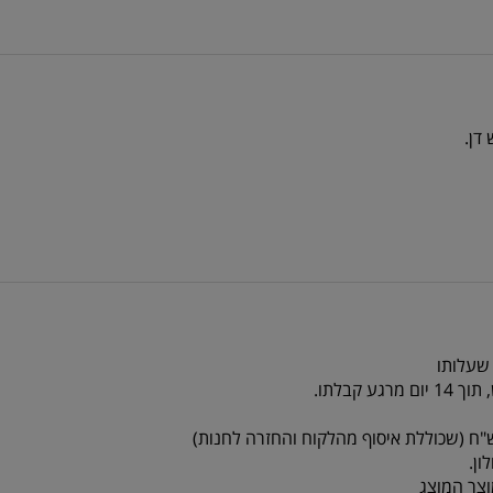
 שעלותו
צר המוצג