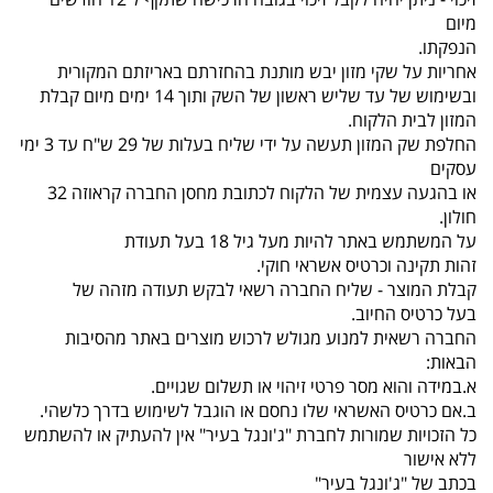
מיום
הנפקתו.
אחריות על שקי מזון יבש מותנת בהחזרתם באריזתם המקורית
ובשימוש של עד שליש ראשון של השק ותוך 14 ימים מיום קבלת
המזון לבית הלקוח.
החלפת שק המזון תעשה על ידי שליח בעלות של 29 ש"ח עד 3 ימי
עסקים
או בהגעה עצמית של הלקוח לכתובת מחסן החברה קראוזה 32
חולון.
על המשתמש באתר להיות מעל גיל 18 בעל תעודת
זהות תקינה וכרטיס אשראי חוקי.
קבלת המוצר - שליח החברה רשאי לבקש תעודה מזהה של
בעל כרטיס החיוב.
החברה רשאית למנוע מגולש לרכוש מוצרים באתר מהסיבות
הבאות:
א.במידה והוא מסר פרטי זיהוי או תשלום שגויים.
ב.אם כרטיס האשראי שלו נחסם או הוגבל לשימוש בדרך כלשהי.
כל הזכויות שמורות לחברת "ג'ונגל בעיר" אין להעתיק או להשתמש
ללא אישור
בכתב של "ג'ונגל בעיר"