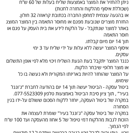
ניתן להחזיר את המוצר באמצעות שליח בעלות של 60 ש"ח
(שכוללת איסוף מהלקוח והחזרה לחנות)
או בהגעה עצמית למחסן החברה בכתובת קראוזה 32 חולון.
החזרת מוצרים שנובעת מפגם או מחוסר התאמה בין המוצר המוצג
באתר למוצר שנתקבל - על הלקוח לידע את בית העסק על פגם או
חוסר התאמה
תוך 14 יום מיום קבלתו.
איסוף המוצר יעשה ללא עלות על ידי שליח עד 3 ימי
עסקים.
כנגד המוצר יתקבל בעת הגעת השליח זיכוי מלא לפי אופן התשלום
או מוצר חלופי שיבחר הלקוח.
על המוצר שהוחזר להיות באריזתו המקורית ולא נעשה בו כל
שימוש.
ביטול עסקה - הביטול יעשה תוך 14 יום בהודעה לחברת “ג'ונגל
בעיר” , תוך ציון סיבת הביטול באמצעות טלפון 077-5523309.
במקרה של ביטול העסקה, יוחזר ללקוח הסכום ששולם על-ידו בגין
הסחורה
במקרה של ביטול עסקה "ג'ונגל בעיר" שומרת לעצמה את
הזכות לגבות מהלקוח דמי טיפול של 5 אחוז מהעסקה ועד 100 ש"ח
לפי הנמוך.
זיכוי - ניתן יהיה לקבל זיכוי בגובה הרכישה שתקף ל 12 חודשים