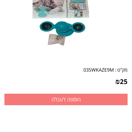
מק"ט :
03SWKAZE9M
₪
25