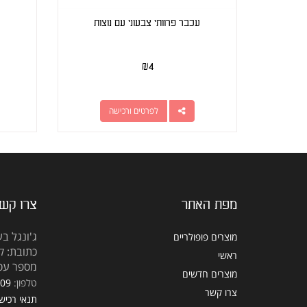
עכבר פרוותי צבעוני עם נוצות
₪
4
לפרטים ורכישה
מפת האתר
צרו קש
ג'ונגל בע
מוצרים פופולריים
כתובת: קראוזה
ראשי
מספר עסק: 5309
מוצרים חדשים
טלפון:
309
צרו קשר
תנאי רכיש