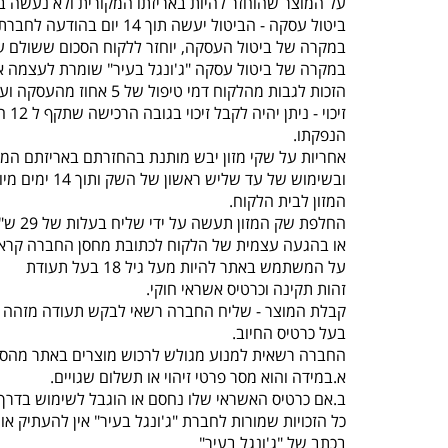
על המוצר שהוחזר להיות באריזתו המקורית ולא נעשה בו
ביטול עסקה - הביטול יעשה תוך 14 יום בהודעה לחברת “ג'ונגל בעיר” , תוך ציון סיבת הביטול באמצעות טלפון 077-5523309.
במקרה של ביטול העסקה, יוחזר ללקוח הסכום ששולם על
במקרה של ביטול עסקה "ג'ונגל בעיר" שומרת לעצמה א
הזכות לגבות מהלקוח דמי טיפול של 5 אחוז מהעסקה ועד 100 ש"ח לפי הנמוך.
זיכוי - ניתן יהיה לקבל זיכוי בגובה הרכישה שתקף ל 12 חודשים מיום
הנפקתו.
אחריות על שקי מזון יבש מותנת בהחזרתם באריזתם המק
ובשימוש של עד שליש ראשון של השק ותוך 14 ימים מיום קבלת
המזון לבית הלקוח.
החלפת שק המזון תעשה על ידי שליח בעלות של 29 ש"ח עד 3 ימי עסקים
או בהגעה עצמית של הלקוח לכתובת מחסן החברה קראוזה 32 חו
על המשתמש באתר להיות מעל גיל 18 בעל תעודת
זהות תקינה וכרטיס אשראי חוקי.
קבלת המוצר - שליח החברה רשאי לבקש תעודה מזהה 
בעל כרטיס החיוב.
החברה רשאית למנוע מגולש לרכוש מוצרים באתר מהסי
א.במידה והוא מסר פרטי זיהוי או תשלום שגויים.
ב.אם כרטיס האשראי שלו נחסם או הוגבל לשימוש בדרך 
כל הזכויות שמורות לחברת "ג'ונגל בעיר" אין להעתיק 
בכתב של "ג'ונגל בעיר"