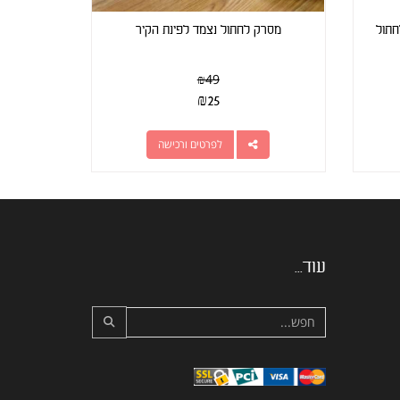
חתול
מסרק לחתול נצמד לפינת הקיר
₪
49
₪
25
לפרטים ורכישה
עוד...