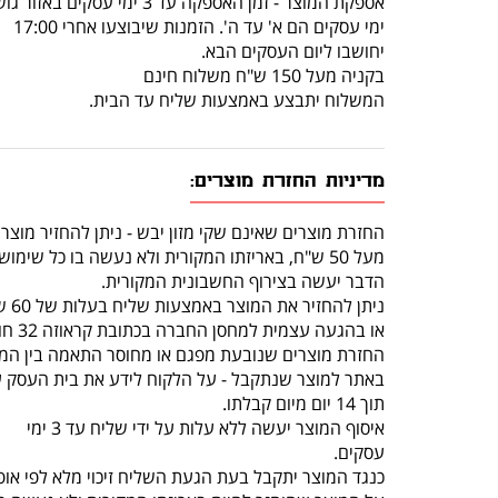
אספקת המוצר - זמן האספקה עד 3 ימי עסקים באזור גוש דן.
ימי עסקים הם א' עד ה'. הזמנות שיבוצעו אחרי 17:00
יחושבו ליום העסקים הבא.
בקניה מעל 150 ש"ח משלוח חינם
המשלוח יתבצע באמצעות שליח עד הבית.
מדיניות החזרת מוצרים:
החזרת מוצרים שאינם שקי מזון יבש - ניתן להחזיר מוצר
מעל 50 ש"ח, באריזתו המקורית ולא נעשה בו כל שימוש, תוך 14 יום מרגע קבלתו.
הדבר יעשה בצירוף החשבונית המקורית.
ניתן להחזיר את המוצר באמצעות שליח בעלות של 60 ש"ח (שכוללת איסוף מהלקוח והחזרה לחנות)
או בהגעה עצמית למחסן החברה בכתובת קראוזה 32 חולון.
החזרת מוצרים שנובעת מפגם או מחוסר התאמה בין המו
באתר למוצר שנתקבל - על הלקוח לידע את בית העסק 
תוך 14 יום מיום קבלתו.
איסוף המוצר יעשה ללא עלות על ידי שליח עד 3 ימי
עסקים.
כנגד המוצר יתקבל בעת הגעת השליח זיכוי מלא לפי אופ