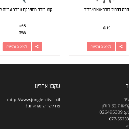
חכה לחתול כוכב/נוצות/כדור
קונג בובה מתפרקת עכבר וגבינה ל
₪
65
₪
15
₪
55
לפרטים ורכישה
לפרטים ורכישה
ר
עקבו אחרינו
יר
http://www.jungle-city.co.il/
 32 חולון
צרו קשר
שתפו אותנו!
02649
077-5523
ה