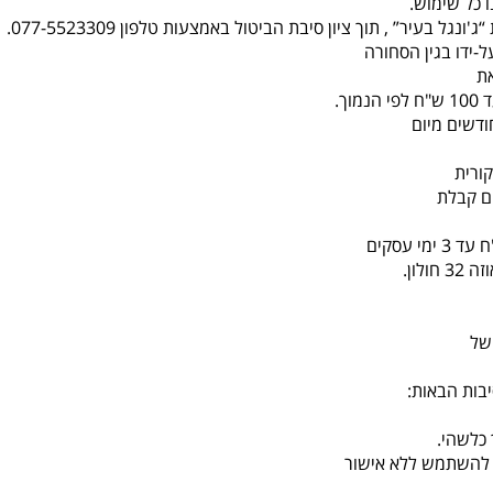
 כל שימוש.
-ידו בגין הסחורה
ת
ורית
לון.
של
בות הבאות:
כלשהי.
או להשתמש ללא אישור