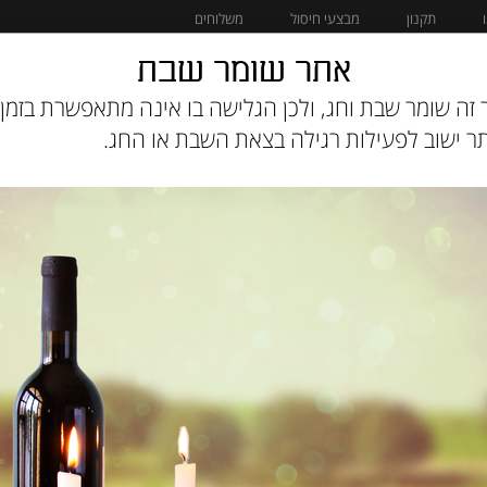
תקנון
מבצעי חיסול
משלוחים
אתר שומר שבת
מוצרים לחתול
מבצעי חיסול
זה שומר שבת וחג, ולכן הגלישה בו אינה מתאפשרת בזמן 
 ישוב לפעילות רגילה בצאת השבת או החג.
מק"ט :
XHAZF8P6YM
₪
5
אזל המלאי
הודיעו לי כשחוזר למלא