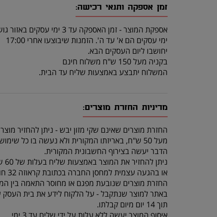
זמן אספקה ותנאי רכישה:
אספקת המוצר - זמן האספקה עד 3 ימי עסקים באזור גוש דן.
ימי עסקים הם א' עד ה'. הזמנות שיבוצעו אחרי 17:00
יחושבו ליום העסקים הבא.
בקניה מעל 150 ש"ח משלוח חינם
המשלוח יתבצע באמצעות שליח עד הבית.
מדיניות החזרת מוצרים:
החזרת מוצרים שאינם שקי מזון יבש - ניתן להחזיר מוצר
מעל 50 ש"ח, באריזתו המקורית ולא נעשה בו כל שימוש, תוך 14 יום מרגע קבלתו.
הדבר יעשה בצירוף החשבונית המקורית.
ניתן להחזיר את המוצר באמצעות שליח בעלות של 60 ש"ח (שכוללת איסוף מהלקוח והחזרה לחנות)
או בהגעה עצמית למחסן החברה בכתובת קראוזה 32 חולון.
החזרת מוצרים שנובעת מפגם או מחוסר התאמה בין המו
באתר למוצר שנתקבל - על הלקוח לידע את בית העסק 
תוך 14 יום מיום קבלתו.
איסוף המוצר יעשה ללא עלות על ידי שליח עד 3 ימי