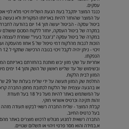
עסקים.
כנגד המוצר יתקבל בעת הגעת השליח זיכוי מלא לפי אופ
על המוצר שהוחזר להיות באריזתו המקורית ולא נעשה בו
ביטול עסקה - הביטול יעשה תוך 14 יום בהודעה לחברת “ג'ונגל בעיר” , תוך ציון סיבת הביטול באמצעות טלפון 077-5523309.
במקרה של ביטול העסקה, יוחזר ללקוח הסכום ששולם על
במקרה של ביטול עסקה "ג'ונגל בעיר" שומרת לעצמה א
הזכות לגבות מהלקוח דמי טיפול של 5 אחוז מהעסקה ועד 100 ש"ח לפי הנמוך.
זיכוי - ניתן יהיה לקבל זיכוי בגובה הרכישה שתקף ל 12 חודשים מיום
הנפקתו.
אחריות על שקי מזון יבש מותנת בהחזרתם באריזתם המק
ובשימוש של עד שליש ראשון של השק ותוך 14 ימים מיום קבלת
המזון לבית הלקוח.
החלפת שק המזון תעשה על ידי שליח בעלות של 29 ש"ח עד 3 ימי עסקים
או בהגעה עצמית של הלקוח לכתובת מחסן החברה קראוזה 32 חו
על המשתמש באתר להיות מעל גיל 18 בעל תעודת
זהות תקינה וכרטיס אשראי חוקי.
קבלת המוצר - שליח החברה רשאי לבקש תעודה מזהה 
בעל כרטיס החיוב.
החברה רשאית למנוע מגולש לרכוש מוצרים באתר מהסי
א.במידה והוא מסר פרטי זיהוי או תשלום שגויים.