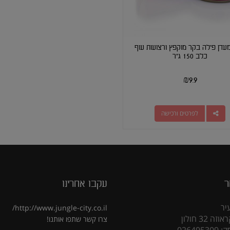
עדן פילה בקר מוקפץ ורצועות עוף
כלב 150 ג"ר
₪
9.9
לפרטים ורכישה
ר
עקבו אחרינו
יר
http://www.jungle-city.co.il/
 32 חולון
צרו קשר
שתפו אותנו!
02649