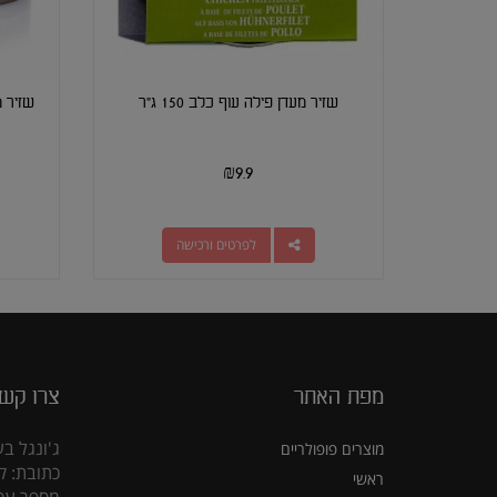
שזיר מעדן פילה עוף כלב 150 ג"ר
שזיר מ
₪
9.9
לפרטים ורכישה
מפת האתר
צרו קש
ג'ונגל בע
מוצרים פופולריים
כתובת: קראוזה
ראשי
מספר עסק: 5309