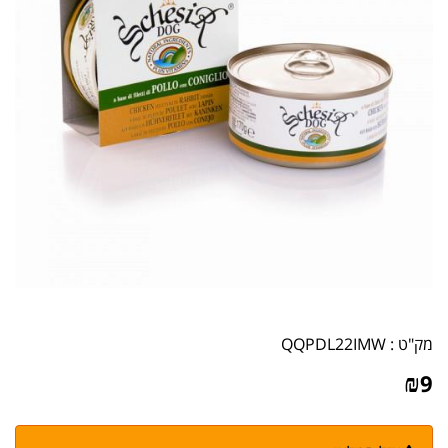
מק"ט :
QQPDL22IMW
₪
9