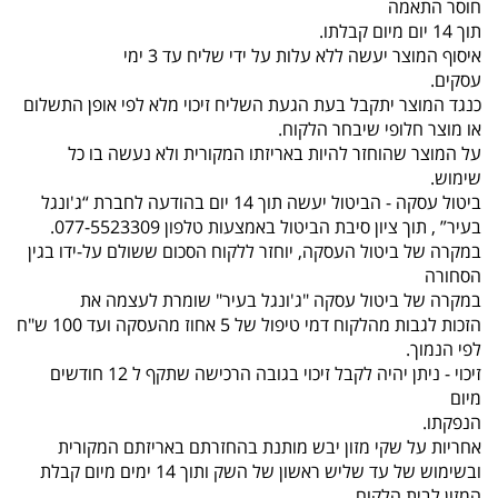
חוסר התאמה
תוך 14 יום מיום קבלתו.
איסוף המוצר יעשה ללא עלות על ידי שליח עד 3 ימי
עסקים.
כנגד המוצר יתקבל בעת הגעת השליח זיכוי מלא לפי אופן התשלום
או מוצר חלופי שיבחר הלקוח.
על המוצר שהוחזר להיות באריזתו המקורית ולא נעשה בו כל
שימוש.
ביטול עסקה - הביטול יעשה תוך 14 יום בהודעה לחברת “ג'ונגל
בעיר” , תוך ציון סיבת הביטול באמצעות טלפון 077-5523309.
במקרה של ביטול העסקה, יוחזר ללקוח הסכום ששולם על-ידו בגין
הסחורה
במקרה של ביטול עסקה "ג'ונגל בעיר" שומרת לעצמה את
הזכות לגבות מהלקוח דמי טיפול של 5 אחוז מהעסקה ועד 100 ש"ח
לפי הנמוך.
זיכוי - ניתן יהיה לקבל זיכוי בגובה הרכישה שתקף ל 12 חודשים
מיום
הנפקתו.
אחריות על שקי מזון יבש מותנת בהחזרתם באריזתם המקורית
ובשימוש של עד שליש ראשון של השק ותוך 14 ימים מיום קבלת
המזון לבית הלקוח.