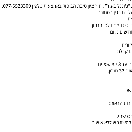
-ידו בגין הסחורה
ת
ורית
לון.
של
בות הבאות:
כלשהי.
או להשתמש ללא אישור