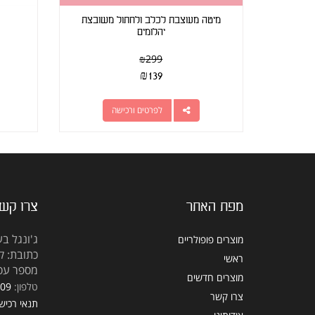
מיטה מעוצבת לכלב ולחתול משובצת
יהלומים
₪
299
₪
139
לפרטים ורכישה
מפת האתר
צרו קש
ג'ונגל בע
מוצרים פופולריים
כתובת: קראוזה
ראשי
מספר עסק: 5309
מוצרים חדשים
טלפון:
309
צרו קשר
תנאי רכיש