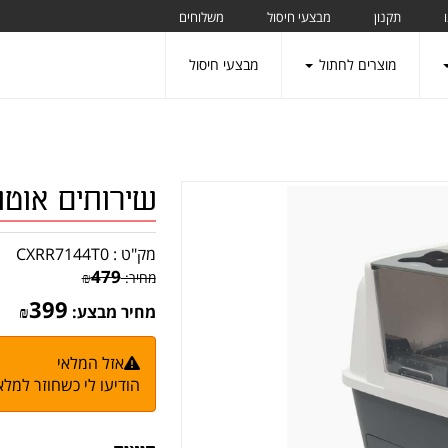
תקנון
מבצעי חיסול
משלוחים
מוצרים לחתול
מבצעי חיסול
שירותים אוטומטיי
מק"ט :
CXRR7144T0
479
מחיר:
₪
399
מחיר מבצע:
₪
אזל המלאי
הודיעו לי כשחוזר למלא