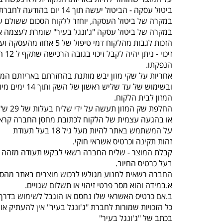
ביטול עסקה - הביטול יעשה תוך 14 יום בהודעה לחברת “ג'ונגל בעיר” , תוך ציון סיבת הביטול באמצעות טלפון 077-5523309.
במקרה של ביטול העסקה, יוחזר ללקוח הסכום ששולם על
במקרה של ביטול עסקה "ג'ונגל בעיר" שומרת לעצמה א
הזכות לגבות מהלקוח דמי טיפול של 5 אחוז מהעסקה ועד 100 ש"ח לפי הנמוך.
זיכוי - ניתן יהיה לקבל זיכוי בגובה הרכישה שתקף ל 12 חודשים מיום
הנפקתו.
אחריות על שקי מזון יבש מותנת בהחזרתם באריזתם המק
ובשימוש של עד שליש ראשון של השק ותוך 14 ימים מיום קבלת
המזון לבית הלקוח.
החלפת שק המזון תעשה על ידי שליח בעלות של 29 ש"ח עד 3 ימי עסקים
או בהגעה עצמית של הלקוח לכתובת מחסן החברה קראוזה 32 חו
על המשתמש באתר להיות מעל גיל 18 בעל תעודת
זהות תקינה וכרטיס אשראי חוקי.
קבלת המוצר - שליח החברה רשאי לבקש תעודה מזהה 
בעל כרטיס החיוב.
החברה רשאית למנוע מגולש לרכוש מוצרים באתר מהסי
א.במידה והוא מסר פרטי זיהוי או תשלום שגויים.
ב.אם כרטיס האשראי שלו נחסם או הוגבל לשימוש בדרך 
כל הזכויות שמורות לחברת "ג'ונגל בעיר" אין להעתיק 
בכתב של "ג'ונגל בעיר"