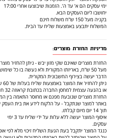
ימי עסקים הם א' עד ה'. הזמנות שיבוצעו אחרי 17:00
יחושבו ליום העסקים הבא.
בקניה מעל 150 ש"ח משלוח חינם
המשלוח יתבצע באמצעות שליח עד הבית.
מדיניות החזרת מוצרים:
החזרת מוצרים שאינם שקי מזון יבש - ניתן להחזיר מוצר
מעל 50 ש"ח, באריזתו המקורית ולא נעשה בו כל שימוש, תוך 14 יום מרגע קבלתו.
הדבר יעשה בצירוף החשבונית המקורית.
ניתן להחזיר את המוצר באמצעות שליח בעלות של 60 ש"ח (שכוללת איסוף מהלקוח והחזרה לחנות)
או בהגעה עצמית למחסן החברה בכתובת קראוזה 32 חולון.
החזרת מוצרים שנובעת מפגם או מחוסר התאמה בין המו
באתר למוצר שנתקבל - על הלקוח לידע את בית העסק 
תוך 14 יום מיום קבלתו.
איסוף המוצר יעשה ללא עלות על ידי שליח עד 3 ימי
עסקים.
כנגד המוצר יתקבל בעת הגעת השליח זיכוי מלא לפי אופ
על המוצר שהוחזר להיות באריזתו המקורית ולא נעשה בו