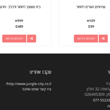
שירותים סגורים לחתול
בית מעוצב לחתול ולכלב -חדש!
₪
999
₪
129
₪
489
₪
99
לפרטים ורכישה
לפרטים ורכישה
ר
עקבו אחרינו
יר
http://www.jungle-city.co.il/
 32 חולון
צרו קשר
שתפו אותנו!
02649
077-5523
ה