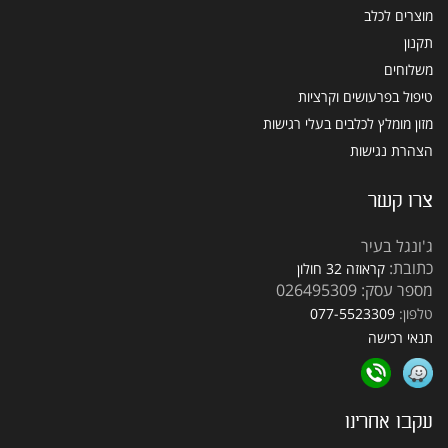
מוצרים לכלב
תקנון
משלוחים
טיפול בפרעושים וקרציות
מזון מומלץ לכלבים בעלי רגישות
הצהרת נגישות
צרו קשר
ג'ונגל בעיר
כתובת:
קראוזה 32 חולון
מספר עסק: 026495309
טלפון:
077-5523309
תנאי רכישה
עקבו אחרינו