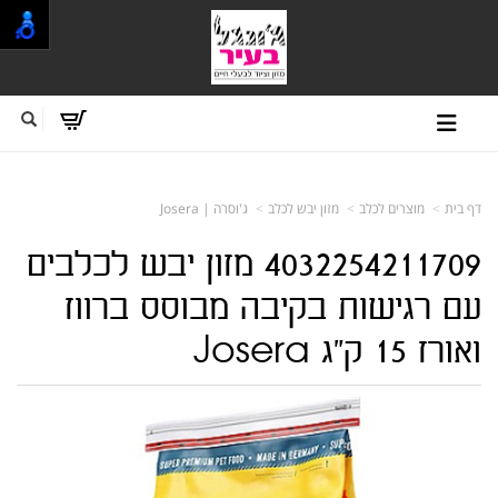
דף בית
מוצרים לכלב
מזון יבש לכלב
ג'וסרה | Josera
4032254211709 מזון יבש לכלבים
עם רגישות בקיבה מבוסס ברווז
ואורז 15 ק"ג Josera