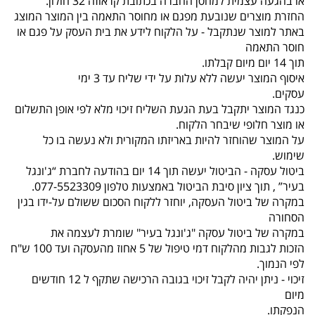
או בהגעה עצמית למחסן החברה בכתובת קראוזה 32 חולון.
החזרת מוצרים שנובעת מפגם או מחוסר התאמה בין המוצר המוצג
באתר למוצר שנתקבל - על הלקוח לידע את בית העסק על פגם או
חוסר התאמה
תוך 14 יום מיום קבלתו.
איסוף המוצר יעשה ללא עלות על ידי שליח עד 3 ימי
עסקים.
כנגד המוצר יתקבל בעת הגעת השליח זיכוי מלא לפי אופן התשלום
או מוצר חלופי שיבחר הלקוח.
על המוצר שהוחזר להיות באריזתו המקורית ולא נעשה בו כל
שימוש.
ביטול עסקה - הביטול יעשה תוך 14 יום בהודעה לחברת “ג'ונגל
בעיר” , תוך ציון סיבת הביטול באמצעות טלפון 077-5523309.
במקרה של ביטול העסקה, יוחזר ללקוח הסכום ששולם על-ידו בגין
הסחורה
במקרה של ביטול עסקה "ג'ונגל בעיר" שומרת לעצמה את
הזכות לגבות מהלקוח דמי טיפול של 5 אחוז מהעסקה ועד 100 ש"ח
לפי הנמוך.
זיכוי - ניתן יהיה לקבל זיכוי בגובה הרכישה שתקף ל 12 חודשים
מיום
הנפקתו.