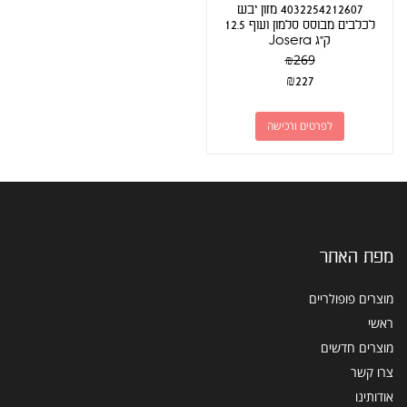
4032254212607 מזון יבש
לכלבים מבוסס סלמון ועוף 12.5
ק"ג Josera
₪
269
₪
227
לפרטים ורכישה
מפת האתר
מוצרים פופולריים
ראשי
מוצרים חדשים
צרו קשר
אודותינו