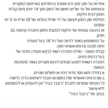
אחריות על שקי מזון יבש מותנת בהחזרתם באריזתם המקורית
ובשימוש של עד שליש ראשון של השק ותוך 14 ימים מיום קבלת
המזון לבית הלקוח.
החלפת שק המזון תעשה על ידי שליח בעלות של 29 ש"ח עד 3 ימי
עסקים
או בהגעה עצמית של הלקוח לכתובת מחסן החברה קראוזה 32
חולון.
על המשתמש באתר להיות מעל גיל 18 בעל תעודת
זהות תקינה וכרטיס אשראי חוקי.
קבלת המוצר - שליח החברה רשאי לבקש תעודה מזהה של
בעל כרטיס החיוב.
החברה רשאית למנוע מגולש לרכוש מוצרים באתר מהסיבות
הבאות:
א.במידה והוא מסר פרטי זיהוי או תשלום שגויים.
ב.אם כרטיס האשראי שלו נחסם או הוגבל לשימוש בדרך כלשהי.
כל הזכויות שמורות לחברת "ג'ונגל בעיר" אין להעתיק או להשתמש
ללא אישור
בכתב של "ג'ונגל בעיר"