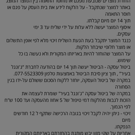
החזרת מוצרים שנובעת מפגם או מחוסר התאמה בין המוצר המוצג
באתר למוצר שנתקבל - על הלקוח לידע את בית העסק על פגם או
חוסר התאמה
תוך 14 יום מיום קבלתו.
איסוף המוצר יעשה ללא עלות על ידי שליח עד 3 ימי
עסקים.
כנגד המוצר יתקבל בעת הגעת השליח זיכוי מלא לפי אופן התשלום
או מוצר חלופי שיבחר הלקוח.
על המוצר שהוחזר להיות באריזתו המקורית ולא נעשה בו כל
שימוש.
ביטול עסקה - הביטול יעשה תוך 14 יום בהודעה לחברת “ג'ונגל
בעיר” , תוך ציון סיבת הביטול באמצעות טלפון 077-5523309.
במקרה של ביטול העסקה, יוחזר ללקוח הסכום ששולם על-ידו בגין
הסחורה
במקרה של ביטול עסקה "ג'ונגל בעיר" שומרת לעצמה את
הזכות לגבות מהלקוח דמי טיפול של 5 אחוז מהעסקה ועד 100 ש"ח
לפי הנמוך.
זיכוי - ניתן יהיה לקבל זיכוי בגובה הרכישה שתקף ל 12 חודשים
מיום
הנפקתו.
אחריות על שקי מזון יבש מותנת בהחזרתם באריזתם המקורית