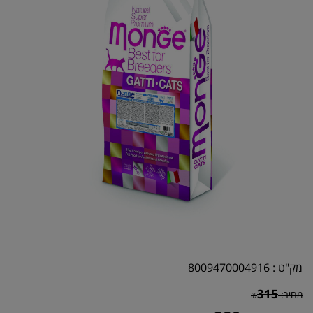
מק"ט :
8009470004916
315
מחיר:
₪