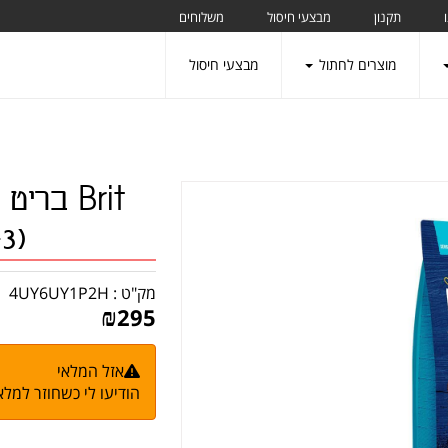
תקנון
מבצעי חיסול
משלוחים
מוצרים לחתול
מבצעי חיסול
Brit בר
(15+3) סה"כ 18 ק"ג
מק"ט :
4UY6UY1P2H
₪
295
אזל המלאי
הודיעו לי כשחוזר למלא