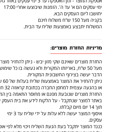
אספקת המוצר - זמן האספקה עד 3 ימי עסקים באזור גוש דן.
ימי עסקים הם א' עד ה'. הזמנות שיבוצעו אחרי 17:00
יחושבו ליום העסקים הבא.
בקניה מעל 150 ש"ח משלוח חינם
המשלוח יתבצע באמצעות שליח עד הבית.
מדיניות החזרת מוצרים:
החזרת מוצרים שאינם שקי מזון יבש - ניתן להחזיר מוצר
מעל 50 ש"ח, באריזתו המקורית ולא נעשה בו כל שימוש, תוך 14 יום מרגע קבלתו.
הדבר יעשה בצירוף החשבונית המקורית.
ניתן להחזיר את המוצר באמצעות שליח בעלות של 60 ש"ח (שכוללת איסוף מהלקוח והחזרה לחנות)
או בהגעה עצמית למחסן החברה בכתובת קראוזה 32 חולון.
החזרת מוצרים שנובעת מפגם או מחוסר התאמה בין המו
באתר למוצר שנתקבל - על הלקוח לידע את בית העסק 
תוך 14 יום מיום קבלתו.
איסוף המוצר יעשה ללא עלות על ידי שליח עד 3 ימי
עסקים.
כנגד המוצר יתקבל בעת הגעת השליח זיכוי מלא לפי אופ