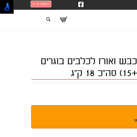
התחברות
יט כבש ואורז לכלבים בוגרים
י