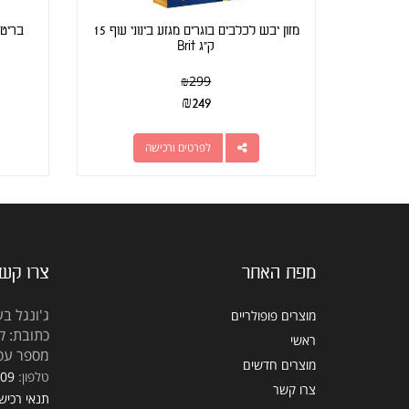
מזון יבש לכלבים בוגרים מגזע בינוני עוף 15
ק"ג Brit
₪
299
₪
249
לפרטים ורכישה
מפת האתר
צרו קש
ג'ונגל בע
מוצרים פופולריים
כתובת: קראוזה
ראשי
מספר עסק: 5309
מוצרים חדשים
טלפון:
309
צרו קשר
תנאי רכיש