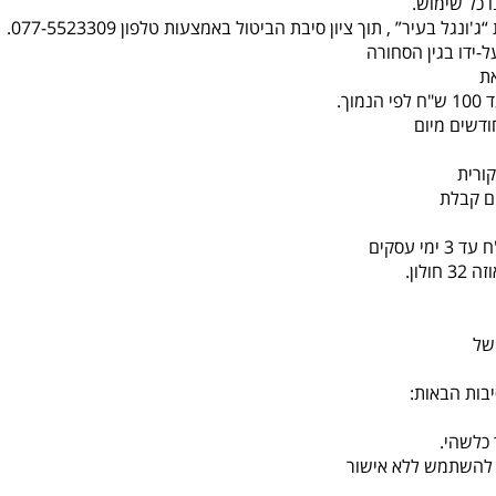
 כל שימוש.
-ידו בגין הסחורה
ת
ורית
לון.
של
בות הבאות:
כלשהי.
או להשתמש ללא אישור