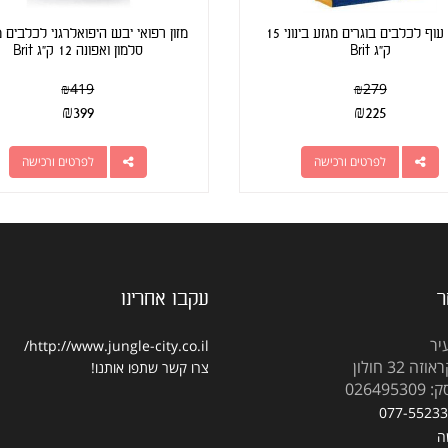
בריט עוף לכלבים בוגרים מגזע בינוני 15
מזון רפואי יבש היפואלרגני לכלבים 
ק"ג Brit
סלמון ואפונה 12 ק"ג Brit
₪
419
₪
279
₪
399
₪
225
לפרטים ורכישה
לפרטים ורכישה
ר
עקבו אחרינו
יר
http://www.jungle-city.co.il/
 32 חולון
צרו קשר
שתפו אותנו!
02649
077-5523
ה