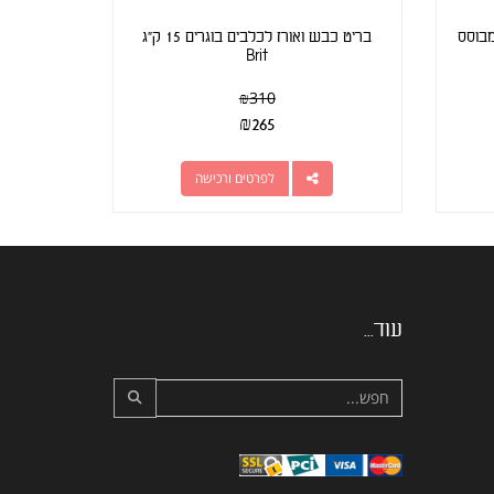
מבוסס
בריט כבש ואורז לכלבים בוגרים 15 ק"ג
Brit
₪
310
₪
265
לפרטים ורכישה
עוד...