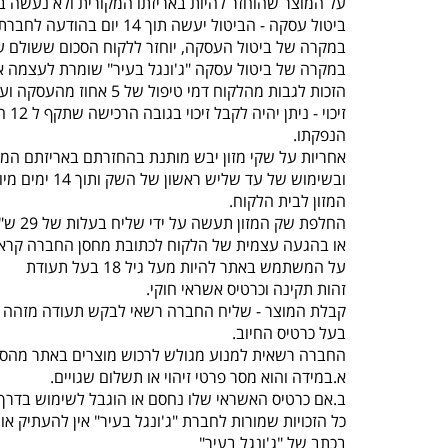
על המוצר שהוחזר להיות באריזתו המקורית ולא נעשה בו
ביטול עסקה - הביטול יעשה תוך 14 יום בהודעה לחברת “ג'ונגל בעיר” , תוך ציון סיבת הביטול באמצעות טלפון 077-5523309.
במקרה של ביטול העסקה, יוחזר ללקוח הסכום ששולם על
במקרה של ביטול עסקה "ג'ונגל בעיר" שומרת לעצמה א
הזכות לגבות מהלקוח דמי טיפול של 5 אחוז מהעסקה ועד 100 ש"ח לפי הנמוך.
זיכוי - ניתן יהיה לקבל זיכוי בגובה הרכישה שתקף ל 12 חודשים מיום
הנפקתו.
אחריות על שקי מזון יבש מותנת בהחזרתם באריזתם המק
ובשימוש של עד שליש ראשון של השק ותוך 14 ימים מיום קבלת
המזון לבית הלקוח.
החלפת שק המזון תעשה על ידי שליח בעלות של 29 ש"ח עד 3 ימי עסקים
או בהגעה עצמית של הלקוח לכתובת מחסן החברה קראוזה 32 חו
על המשתמש באתר להיות מעל גיל 18 בעל תעודת
זהות תקינה וכרטיס אשראי חוקי.
קבלת המוצר - שליח החברה רשאי לבקש תעודה מזהה 
בעל כרטיס החיוב.
החברה רשאית למנוע מגולש לרכוש מוצרים באתר מהסי
א.במידה והוא מסר פרטי זיהוי או תשלום שגויים.
ב.אם כרטיס האשראי שלו נחסם או הוגבל לשימוש בדרך 
כל הזכויות שמורות לחברת "ג'ונגל בעיר" אין להעתיק 
בכתב של "ג'ונגל בעיר"