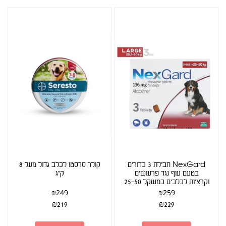
NexGard חבילת 3 כדורים
קולר סרסטו לכלב גדול מעל 8
בטעם עוף נגד פרעושים
ק"ג
וקרציות לכלבים במשקל 25-50
ק"ג
₪
249
₪
259
₪
219
₪
229