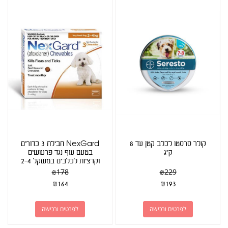
קולר סרסטו לכלב קטן עד 8
NexGard חבילת 3 כדורים
ק"ג
בטעם עוף נגד פרעושים
וקרציות לכלבים במשקל 2-4
ק"ג
₪
178
₪
229
₪
164
₪
193
לפרטים ורכישה
לפרטים ורכישה