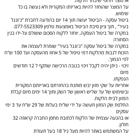
או מוצר חלופי שיבחר הלקוח.
על המוצר שהוחזר להיות באריזתו המקורית ולא נעשה בו כל
שימוש.
ביטול עסקה - הביטול יעשה תוך 14 יום בהודעה לחברת “ג'ונגל
בעיר” , תוך ציון סיבת הביטול באמצעות טלפון 077-5523309.
במקרה של ביטול העסקה, יוחזר ללקוח הסכום ששולם על-ידו בגין
הסחורה
במקרה של ביטול עסקה "ג'ונגל בעיר" שומרת לעצמה את
הזכות לגבות מהלקוח דמי טיפול של 5 אחוז מהעסקה ועד 100 ש"ח
לפי הנמוך.
זיכוי - ניתן יהיה לקבל זיכוי בגובה הרכישה שתקף ל 12 חודשים
מיום
הנפקתו.
אחריות על שקי מזון יבש מותנת בהחזרתם באריזתם המקורית
ובשימוש של עד שליש ראשון של השק ותוך 14 ימים מיום קבלת
המזון לבית הלקוח.
החלפת שק המזון תעשה על ידי שליח בעלות של 29 ש"ח עד 3 ימי
עסקים
או בהגעה עצמית של הלקוח לכתובת מחסן החברה קראוזה 32
חולון.
על המשתמש באתר להיות מעל גיל 18 בעל תעודת