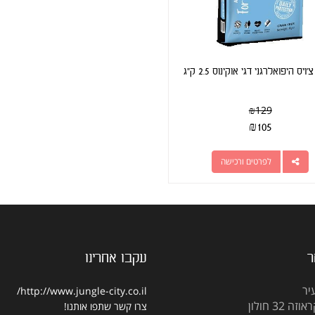
ויס היפואלרגני דגי אוקינוס 2.5 ק"ג
₪
129
₪
105
לפרטים ורכישה
ר
עקבו אחרינו
יר
http://www.jungle-city.co.il/
 32 חולון
צרו קשר
שתפו אותנו!