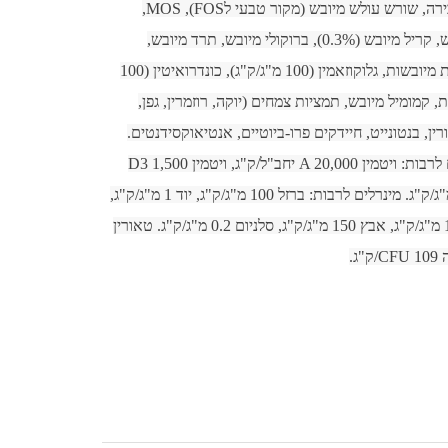
ויטמינים ומינרלים, שמרי בירה, שורש עולש מיובש (מקור טבעי לFOS), MOS, 
תפוחים מיובשים, גזר מיובש, קריל מיובש (0.3%), ברוקולי מיובש, תרד מיובש, 
חמוציות מיובשות, אוכמניות מיובשות, גלוקוזאמין (100 מ"ג/ק"ג), כונדרואיטין (100 
מ"ג/ק"ג), פסיפלורה מיובשת, קמומיל מיובש, תמציות צמחים (יוקה, רוזמרין, גפן, 
כורכום, הדרים, הדס), טאורין, בנטונייט, חיידקים פרו-ביוטיים, אנטיאוקסידנטים. 
תוספים תזונתיים: ויטמינים לרבות: ויטמין A 20,000 יחב"ל/ק"ג, ויטמין D3 1,500 
יחב"ל/ק"ג, ויטמין E 400 מ"ג/ק"ג. מינרלים לרבות: ברזל 100 מ"ג/ק"ג, יוד 1 מ"ג/ק"ג, 
נחושת 10 מ"ג/ק"ג, מנגן 10 מ"ג/ק"ג, אבץ 150 מ"ג/ק"ג, סלניום 0.2 מ"ג/ק"ג. טאורין 