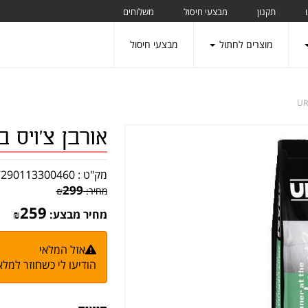
תקנון
מבצעי חיסול
משלוחים
מוצרים לחתול
מבצעי חיסול
אורבן צ'ויס בוגר 
מק"ט :
7290113300460
299
מחיר:
₪
259
מחיר מבצע:
₪
אזל המלאי
הודיעו לי כשחוזר למלא