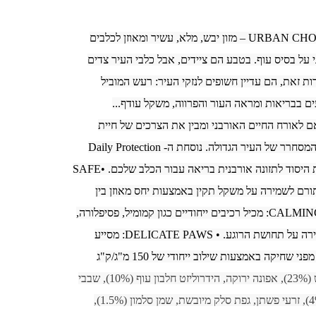
URBAN CHOICE MEDIUM BREED – מזון יבש, מלא, עשיר ומאוזן לכלבים
ני על בסיס עוף. בטבע הם ציידים, אבל כלבי העיר צדים
ות זאת, הם עדיין חשופים לנזקי העיר: רעש המוביל
ם בבריאות ומראה העור והפרווה, משקל עודף...
URBAN  מותאם לאורח החיים האורבני ומבין את הצרכים של חיית
המחמד שלך בקצב החיים המסחרר של העיר הגדולה. נוסחת ה- Daily Protection
מכילה את שלושת עקרונות היסוד לתזונה אורבנית בריאה עבור הכלב שלכם. •SAFE
שלנו תורם לשמירה על משקל תקין באמצעות יחס מאוזן בין
חלבון, שומן ופחמימות. • CALMING: מכיל רכיבים ייחודיים כגון קמומיל, פסיפלורה,
וחיידקים פרו-ביוטיים לשמירה על תחושת הרוגע. • DELICATE PAWS: מסייע
שחיקה באמצעות שילוב ייחודי של 150 מ"ג/ק"ג
עוף טרי (25%), עוף מיובש (23%), אפונה ירוקה, הידרוליזט חלבון עוף (10%), שבבי 
תפוחי אדמה, שומן עוף (4%), זרעי פשתן, גפת סלק מיובשת, שמן סלמון (1.5%), 