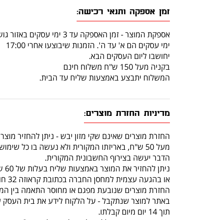
זמן אספקה ותנאי רכישה:
אספקת המוצר - זמן האספקה עד 3 ימי עסקים באזור גוש דן.
ימי עסקים הם א' עד ה'. הזמנות שיבוצעו אחרי 17:00
יחושבו ליום העסקים הבא.
בקניה מעל 150 ש"ח משלוח חינם
המשלוח יתבצע באמצעות שליח עד הבית.
מדיניות החזרת מוצרים:
החזרת מוצרים שאינם שקי מזון יבש - ניתן להחזיר מוצר
מעל 50 ש"ח, באריזתו המקורית ולא נעשה בו כל שימוש, תוך 14 יום מרגע קבלתו.
הדבר יעשה בצירוף החשבונית המקורית.
ניתן להחזיר את המוצר באמצעות שליח בעלות של 60 ש"ח (שכוללת איסוף מהלקוח והחזרה לחנות)
או בהגעה עצמית למחסן החברה בכתובת קראוזה 32 חולון.
החזרת מוצרים שנובעת מפגם או מחוסר התאמה בין המו
באתר למוצר שנתקבל - על הלקוח לידע את בית העסק 
תוך 14 יום מיום קבלתו.