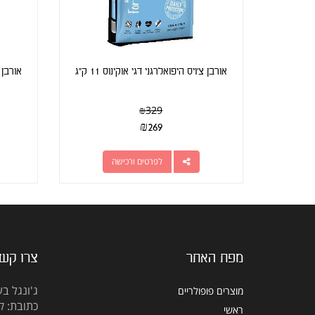
אורבן צ'ויס היפואלרגני דגי אוקינוס 11 ק"ג
אורבן צ'
₪
329
₪
269
לפרטים ורכישה
מפת האתר
צרו קש
ג'ונגל בע
מוצרים פופולריים
כתובת: קראוזה
ראשי