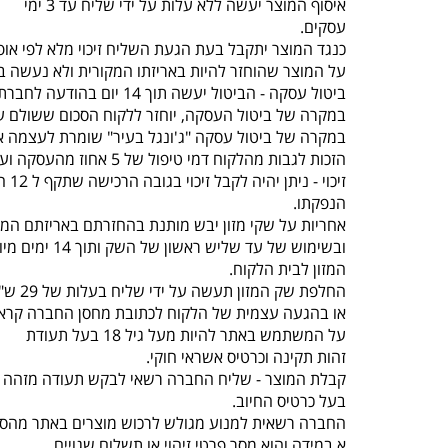
איסוף המוצר יעשה ללא עלות על ידי שליח עד 3 ימי
עסקים.
כנגד המוצר יתקבל בעת הגעת השליח זיכוי מלא לפי אופ
על המוצר שהוחזר להיות באריזתו המקורית ולא נעשה בו
ביטול עסקה - הביטול יעשה תוך 14 יום בהודעה לחברת “ג'ונגל בעיר” , תוך ציון סיבת הביטול באמצעות טלפון 077-5523309.
במקרה של ביטול העסקה, יוחזר ללקוח הסכום ששולם על
במקרה של ביטול עסקה "ג'ונגל בעיר" שומרת לעצמה א
הזכות לגבות מהלקוח דמי טיפול של 5 אחוז מהעסקה ועד 100 ש"ח לפי הנמוך.
זיכוי - ניתן יהיה לקבל זיכוי בגובה הרכישה שתקף ל 12 חודשים מיום
הנפקתו.
אחריות על שקי מזון יבש מותנת בהחזרתם באריזתם המק
ובשימוש של עד שליש ראשון של השק ותוך 14 ימים מיום קבלת
המזון לבית הלקוח.
החלפת שק המזון תעשה על ידי שליח בעלות של 29 ש"ח עד 3 ימי עסקים
או בהגעה עצמית של הלקוח לכתובת מחסן החברה קראוזה 32 חו
על המשתמש באתר להיות מעל גיל 18 בעל תעודת
זהות תקינה וכרטיס אשראי חוקי.
קבלת המוצר - שליח החברה רשאי לבקש תעודה מזהה 
בעל כרטיס החיוב.
החברה רשאית למנוע מגולש לרכוש מוצרים באתר מהסי
א.במידה והוא מסר פרטי זיהוי או תשלום שגויים.