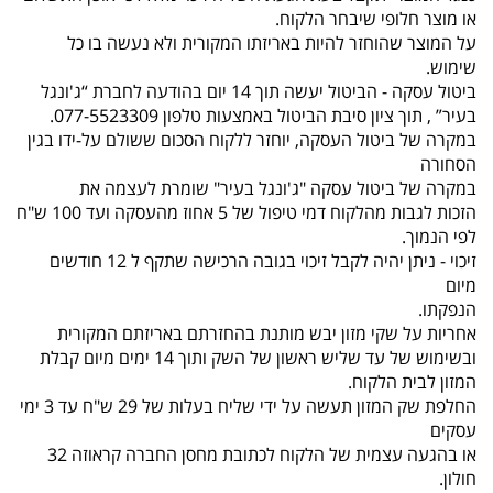
או מוצר חלופי שיבחר הלקוח.
על המוצר שהוחזר להיות באריזתו המקורית ולא נעשה בו כל
שימוש.
ביטול עסקה - הביטול יעשה תוך 14 יום בהודעה לחברת “ג'ונגל
בעיר” , תוך ציון סיבת הביטול באמצעות טלפון 077-5523309.
במקרה של ביטול העסקה, יוחזר ללקוח הסכום ששולם על-ידו בגין
הסחורה
במקרה של ביטול עסקה "ג'ונגל בעיר" שומרת לעצמה את
הזכות לגבות מהלקוח דמי טיפול של 5 אחוז מהעסקה ועד 100 ש"ח
לפי הנמוך.
זיכוי - ניתן יהיה לקבל זיכוי בגובה הרכישה שתקף ל 12 חודשים
מיום
הנפקתו.
אחריות על שקי מזון יבש מותנת בהחזרתם באריזתם המקורית
ובשימוש של עד שליש ראשון של השק ותוך 14 ימים מיום קבלת
המזון לבית הלקוח.
החלפת שק המזון תעשה על ידי שליח בעלות של 29 ש"ח עד 3 ימי
עסקים
או בהגעה עצמית של הלקוח לכתובת מחסן החברה קראוזה 32
חולון.