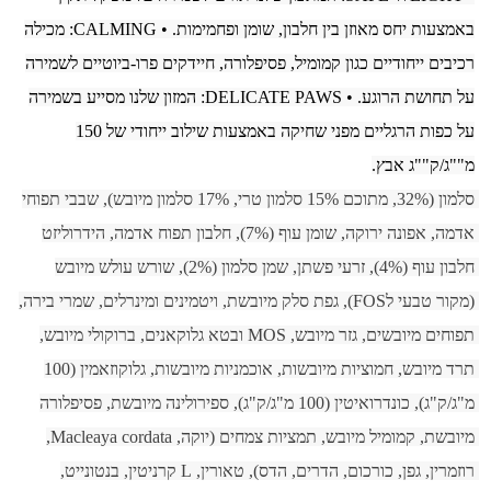
באמצעות יחס מאוזן בין חלבון, שומן ופחמימות. • CALMING: מכילה
רכיבים ייחודיים כגון קמומיל, פסיפלורה, חיידקים פרו-ביוטיים לשמירה
על תחושת הרוגע. • DELICATE PAWS: המזון שלנו מסייע בשמירה
על כפות הרגליים מפני שחיקה באמצעות שילוב ייחודי של 150
מ""ג/ק""ג אבץ.
סלמון (32%, מתוכם 15% סלמון טרי, 17% סלמון מיובש), שבבי תפוחי 
אדמה, אפונה ירוקה, שומן עוף (7%), חלבון תפוח אדמה, הידרוליזט 
חלבון עוף (4%), זרעי פשתן, שמן סלמון (2%), שורש עולש מיובש 
(מקור טבעי לFOS), גפת סלק מיובשת, ויטמינים ומינרלים, שמרי בירה, 
תפוחים מיובשים, גזר מיובש, MOS ובטא גלוקאנים, ברוקולי מיובש, 
תרד מיובש, חמוציות מיובשות, אוכמניות מיובשות, גלוקוזאמין (100 
מ"ג/ק"ג), כונדרואיטין (100 מ"ג/ק"ג), ספירולינה מיובשת, פסיפלורה 
מיובשת, קמומיל מיובש, תמציות צמחים (יוקה, Macleaya cordata, 
רוזמרין, גפן, כורכום, הדרים, הדס), טאורין, L קרניטין, בנטונייט, 