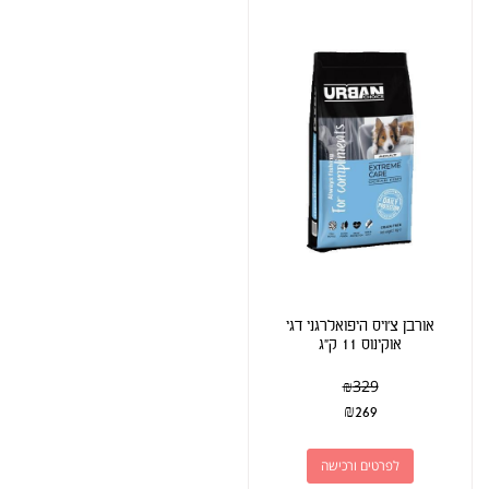
אורבן צ'ויס היפואלרגני דגי
אוקינוס 11 ק"ג
₪
329
₪
269
לפרטים ורכישה