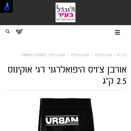
דף בית
מוצרים לכלב
מזון יבש לכלב
אורבן צ'ויס | URBAN CHOICE
אורבן צ'ויס היפואלרגני דגי אוקינוס
2.5 ק"ג