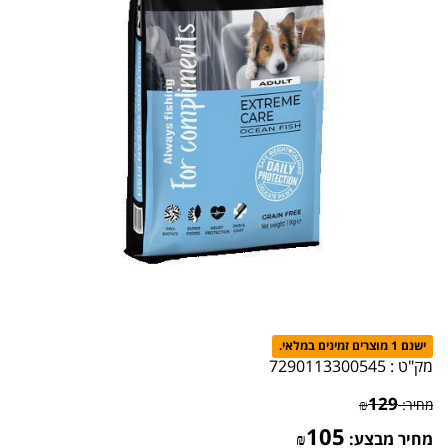
ישנם 1 מוצרים זמינים במלאי.
מק"ט :
7290113300545
129
מחיר:
₪
105
מחיר מבצע:
₪