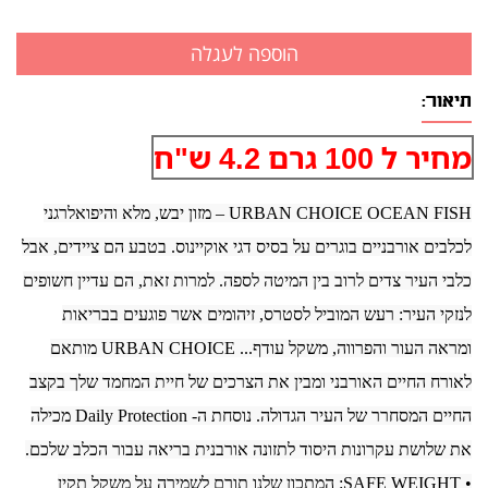
תיאור:
מחיר ל 100 גרם 4.2 ש"ח
URBAN CHOICE OCEAN FISH – מזון יבש, מלא והיפואלרגני
לכלבים אורבניים בוגרים על בסיס דגי אוקיינוס. בטבע הם ציידים, אבל
כלבי העיר צדים לרוב בין המיטה לספה. למרות זאת, הם עדיין חשופים
לנזקי העיר: רעש המוביל לסטרס, זיהומים אשר פוגעים בבריאות
ומראה העור והפרווה, משקל עודף... URBAN CHOICE מותאם
לאורח החיים האורבני ומבין את הצרכים של חיית המחמד שלך בקצב
החיים המסחרר של העיר הגדולה. נוסחת ה- Daily Protection מכילה
את שלושת עקרונות היסוד לתזונה אורבנית בריאה עבור הכלב שלכם.
• SAFE WEIGHT: המתכון שלנו תורם לשמירה על משקל תקין