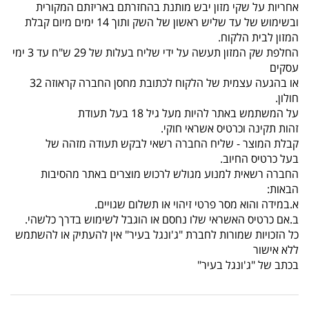
אחריות על שקי מזון יבש מותנת בהחזרתם באריזתם המקורית
ובשימוש של עד שליש ראשון של השק ותוך 14 ימים מיום קבלת
המזון לבית הלקוח.
החלפת שק המזון תעשה על ידי שליח בעלות של 29 ש"ח עד 3 ימי
עסקים
או בהגעה עצמית של הלקוח לכתובת מחסן החברה קראוזה 32
חולון.
על המשתמש באתר להיות מעל גיל 18 בעל תעודת
זהות תקינה וכרטיס אשראי חוקי.
קבלת המוצר - שליח החברה רשאי לבקש תעודה מזהה של
בעל כרטיס החיוב.
החברה רשאית למנוע מגולש לרכוש מוצרים באתר מהסיבות
הבאות:
א.במידה והוא מסר פרטי זיהוי או תשלום שגויים.
ב.אם כרטיס האשראי שלו נחסם או הוגבל לשימוש בדרך כלשהי.
כל הזכויות שמורות לחברת "ג'ונגל בעיר" אין להעתיק או להשתמש
ללא אישור
בכתב של "ג'ונגל בעיר"