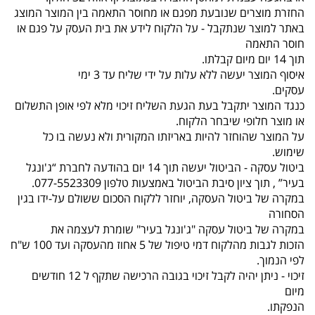
החזרת מוצרים שנובעת מפגם או מחוסר התאמה בין המוצר המוצג
באתר למוצר שנתקבל - על הלקוח לידע את בית העסק על פגם או
חוסר התאמה
תוך 14 יום מיום קבלתו.
איסוף המוצר יעשה ללא עלות על ידי שליח עד 3 ימי
עסקים.
כנגד המוצר יתקבל בעת הגעת השליח זיכוי מלא לפי אופן התשלום
או מוצר חלופי שיבחר הלקוח.
על המוצר שהוחזר להיות באריזתו המקורית ולא נעשה בו כל
שימוש.
ביטול עסקה - הביטול יעשה תוך 14 יום בהודעה לחברת “ג'ונגל
בעיר” , תוך ציון סיבת הביטול באמצעות טלפון 077-5523309.
במקרה של ביטול העסקה, יוחזר ללקוח הסכום ששולם על-ידו בגין
הסחורה
במקרה של ביטול עסקה "ג'ונגל בעיר" שומרת לעצמה את
הזכות לגבות מהלקוח דמי טיפול של 5 אחוז מהעסקה ועד 100 ש"ח
לפי הנמוך.
זיכוי - ניתן יהיה לקבל זיכוי בגובה הרכישה שתקף ל 12 חודשים
מיום
הנפקתו.