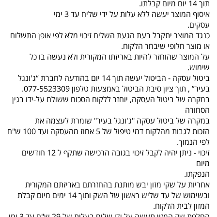
תוך 14 יום מיום קבלתו.
איסוף המוצר יעשה ללא עלות על ידי שליח עד 3 ימי
עסקים.
כנגד המוצר יתקבל בעת הגעת השליח זיכוי מלא לפי אופן התשלום
או מוצר חלופי שיבחר הלקוח.
על המוצר שהוחזר להיות באריזתו המקורית ולא נעשה בו כל
שימוש.
ביטול עסקה - הביטול יעשה תוך 14 יום בהודעה לחברת “ג'ונגל
בעיר” , תוך ציון סיבת הביטול באמצעות טלפון 077-5523309.
במקרה של ביטול העסקה, יוחזר ללקוח הסכום ששולם על-ידו בגין
הסחורה
במקרה של ביטול עסקה "ג'ונגל בעיר" שומרת לעצמה את
הזכות לגבות מהלקוח דמי טיפול של 5 אחוז מהעסקה ועד 100 ש"ח
לפי הנמוך.
זיכוי - ניתן יהיה לקבל זיכוי בגובה הרכישה שתקף ל 12 חודשים
מיום
הנפקתו.
אחריות על שקי מזון יבש מותנת בהחזרתם באריזתם המקורית
ובשימוש של עד שליש ראשון של השק ותוך 14 ימים מיום קבלת
המזון לבית הלקוח.
החלפת שק המזון תעשה על ידי שליח בעלות של 29 ש"ח עד 3 ימי