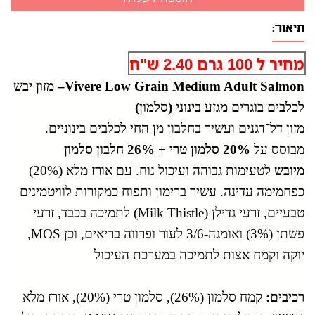
תיאור:
מחיר ל 100 גרם 2.40 ש"ח
Vivere Low Grain Medium Adult Salmon– מזון יבש
לכלבים בוגרים מגזע בינוני (סלמון)
מזון דל־דגנים ועשיר בחלבון מן החי לכלבים בינוניים.
מבוסס על
20% סלמון טרי
+
26% חלבון סלמון
מיובש
לטעימות גבוהה ועיכול נוח. עם אורז מלא (20%)
כפחמימה עדינה. עשיר ברימון ותפוח כמקורות לוויטמינים
טבעיים, זרעי גדילן (Milk Thistle) לתמיכה בכבד, זרעי
פשתן (3%) ואומגה-3/6 לעור ופרווה בריאים, וכן MOS,
יוקה וקמח אצות לתמיכה במערכת העיכול
רכיבים:
קמח סלמון (26%), סלמון טרי (20%), אורז מלא