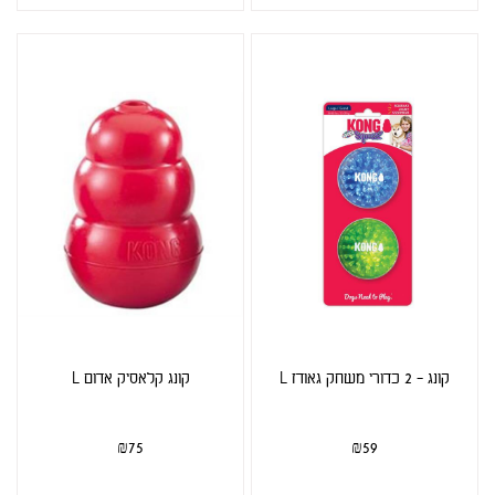
קונג - 2 כדורי משחק גאודז L
קונג קלאסיק אדום L
₪
75
₪
59