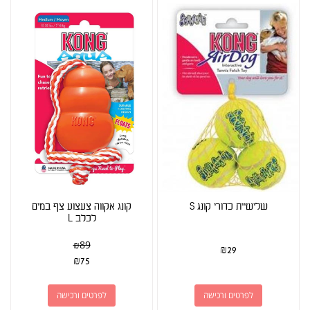
שלישיית כדורי קונג S
קונג אקווה צעצוע צף במים
לכלב L
₪
89
₪
29
₪
75
לפרטים ורכישה
לפרטים ורכישה