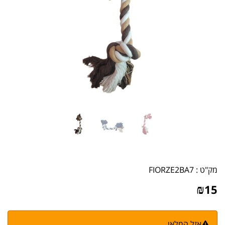
מק"ט :
FIORZE2BA7
₪
15
אזל המלאי