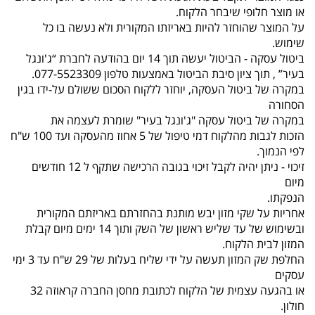
או מוצר חלופי שיבחר הלקוח.
על המוצר שהוחזר להיות באריזתו המקורית ולא נעשה בו כל
שימוש.
ביטול עסקה - הביטול יעשה תוך 14 יום בהודעה לחברת “ג'ונגל
בעיר” , תוך ציון סיבת הביטול באמצעות טלפון 077-5523309.
במקרה של ביטול העסקה, יוחזר ללקוח הסכום ששולם על-ידו בגין
הסחורה
במקרה של ביטול עסקה "ג'ונגל בעיר" שומרת לעצמה את
הזכות לגבות מהלקוח דמי טיפול של 5 אחוז מהעסקה ועד 100 ש"ח
לפי הנמוך.
זיכוי - ניתן יהיה לקבל זיכוי בגובה הרכישה שתקף ל 12 חודשים
מיום
הנפקתו.
אחריות על שקי מזון יבש מותנת בהחזרתם באריזתם המקורית
ובשימוש של עד שליש ראשון של השק ותוך 14 ימים מיום קבלת
המזון לבית הלקוח.
החלפת שק המזון תעשה על ידי שליח בעלות של 29 ש"ח עד 3 ימי
עסקים
או בהגעה עצמית של הלקוח לכתובת מחסן החברה קראוזה 32
חולון.