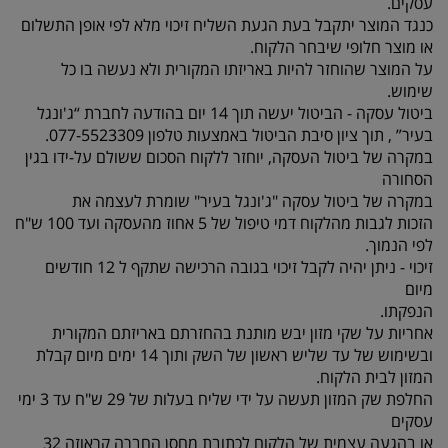
עסקים.
כנגד המוצר יתקבל בעת הגעת השליח זיכוי מלא לפי אופן התשלום
או מוצר חלופי שיבחר הלקוח.
על המוצר שהוחזר להיות באריזתו המקורית ולא נעשה בו כל
שימוש.
ביטול עסקה - הביטול יעשה תוך 14 יום בהודעה לחברת “ג'ונגל
בעיר” , תוך ציון סיבת הביטול באמצעות טלפון 077-5523309.
במקרה של ביטול העסקה, יוחזר ללקוח הסכום ששולם על-ידו בגין
הסחורה
במקרה של ביטול עסקה "ג'ונגל בעיר" שומרת לעצמה את
הזכות לגבות מהלקוח דמי טיפול של 5 אחוז מהעסקה ועד 100 ש"ח
לפי הנמוך.
זיכוי - ניתן יהיה לקבל זיכוי בגובה הרכישה שתקף ל 12 חודשים
מיום
הנפקתו.
אחריות על שקי מזון יבש מותנת בהחזרתם באריזתם המקורית
ובשימוש של עד שליש ראשון של השק ותוך 14 ימים מיום קבלת
המזון לבית הלקוח.
החלפת שק המזון תעשה על ידי שליח בעלות של 29 ש"ח עד 3 ימי
עסקים
או בהגעה עצמית של הלקוח לכתובת מחסן החברה קראוזה 32