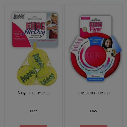
קונג צלחת מעופפת L
שלישיית כדורי קונג S
₪
29
₪
65