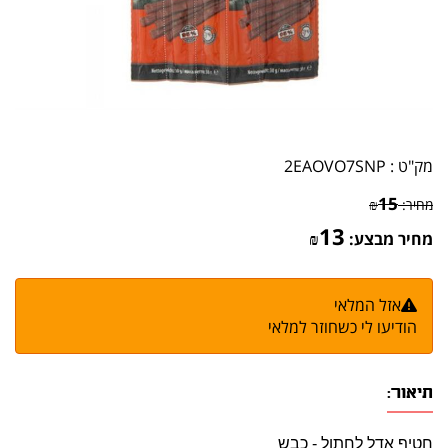
מק"ט :
2EAOVO7SNP
15
מחיר:
₪
13
מחיר מבצע:
₪
אזל המלאי
הודיעו לי כשחוזר למלאי
תיאור:
חטיף אדל לחתול - כבש