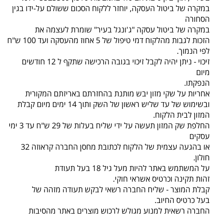
במקרה של ביטול העסקה, יוחזר ללקוח הסכום ששולם על-ידו בגין
הסחורה
במקרה של ביטול עסקה "ג'ונגל בעיר" שומרת לעצמה את
הזכות לגבות מהלקוח דמי טיפול של 5 אחוז מהעסקה ועד 100 ש"ח
לפי הנמוך.
זיכוי - ניתן יהיה לקבל זיכוי בגובה הרכישה שתקף ל 12 חודשים
מיום
הנפקתו.
אחריות על שקי מזון יבש מותנת בהחזרתם באריזתם המקורית
ובשימוש של עד שליש ראשון של השק ותוך 14 ימים מיום קבלת
המזון לבית הלקוח.
החלפת שק המזון תעשה על ידי שליח בעלות של 29 ש"ח עד 3 ימי
עסקים
או בהגעה עצמית של הלקוח לכתובת מחסן החברה קראוזה 32
חולון.
על המשתמש באתר להיות מעל גיל 18 בעל תעודת
זהות תקינה וכרטיס אשראי חוקי.
קבלת המוצר - שליח החברה רשאי לבקש תעודה מזהה של
בעל כרטיס החיוב.
החברה רשאית למנוע מגולש לרכוש מוצרים באתר מהסיבות