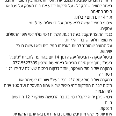
החזרת מוצרים שנובעת מפגם או מחוסר התאמה בין המוצר המוצג
באתר למוצר שנתקבל - על הלקוח לידע את בית העסק על פגם או
חוסר התאמה
תוך 14 יום מיום קבלתו.
איסוף המוצר יעשה ללא עלות על ידי שליח עד 3 ימי
עסקים.
כנגד המוצר יתקבל בעת הגעת השליח זיכוי מלא לפי אופן התשלום
או מוצר חלופי שיבחר הלקוח.
על המוצר שהוחזר להיות באריזתו המקורית ולא נעשה בו כל
שימוש.
ביטול עסקה - הביטול יעשה תוך 14 יום בהודעה לחברת “ג'ונגל
בעיר” , תוך ציון סיבת הביטול באמצעות טלפון 077-5523309.
במקרה של ביטול העסקה, יוחזר ללקוח הסכום ששולם על-ידו בגין
הסחורה
במקרה של ביטול עסקה "ג'ונגל בעיר" שומרת לעצמה את
הזכות לגבות מהלקוח דמי טיפול של 5 אחוז מהעסקה ועד 100 ש"ח
לפי הנמוך.
זיכוי - ניתן יהיה לקבל זיכוי בגובה הרכישה שתקף ל 12 חודשים
מיום
הנפקתו.
אחריות על שקי מזון יבש מותנת בהחזרתם באריזתם המקורית