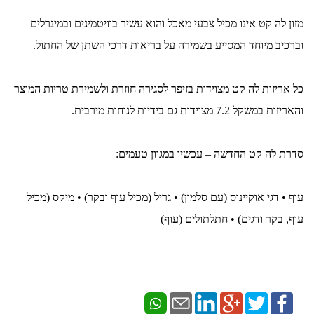
מזון לה קט אינו מכיל צבעי מאכל והוא עשיר בוויטמינים ובמינרלים
וברכיב מיוחד המסייע בשמירה על בריאות דרכי השתן של החתול.
כל אריזות לה קט מצוידות בזיפר לסגירה חוזרת ולשמירת טריות המוצר
והאריזות במשקל 7.2 מצוידות גם בידיות לנוחות מירבית.
סדרת לה קט החדשה – עכשיו במגוון טעמים:
עוף • דגי אוקיינוס (עם סלמון) • גריל (מכיל עוף ובקר) • מיקס (מכיל
עוף, בקר ודגים) • חתלתולים (עוף)