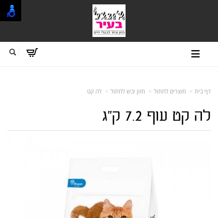
דף בית
מוצרים לחתול
מזון יבש לחתול
לה קט
לה קט עוף 7.2 ק"ג