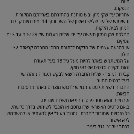
מיום
הנפקתו.
אחריות על שקי מזון יבש מותנת בהחזרתם באריזתם המקורית
ובשימוש של עד שליש ראשון של השק ותוך 14 ימים מיום קבלת
המזון לבית הלקוח.
החלפת שק המזון תעשה על ידי שליח בעלות של 29 ש"ח עד 3 ימי
עסקים
או בהגעה עצמית של הלקוח לכתובת מחסן החברה קראוזה 32
חולון.
על המשתמש באתר להיות מעל גיל 18 בעל תעודת
זהות תקינה וכרטיס אשראי חוקי.
קבלת המוצר - שליח החברה רשאי לבקש תעודה מזהה של
בעל כרטיס החיוב.
החברה רשאית למנוע מגולש לרכוש מוצרים באתר מהסיבות
הבאות:
א.במידה והוא מסר פרטי זיהוי או תשלום שגויים.
ב.אם כרטיס האשראי שלו נחסם או הוגבל לשימוש בדרך כלשהי.
כל הזכויות שמורות לחברת "ג'ונגל בעיר" אין להעתיק או להשתמש
ללא אישור
בכתב של "ג'ונגל בעיר"