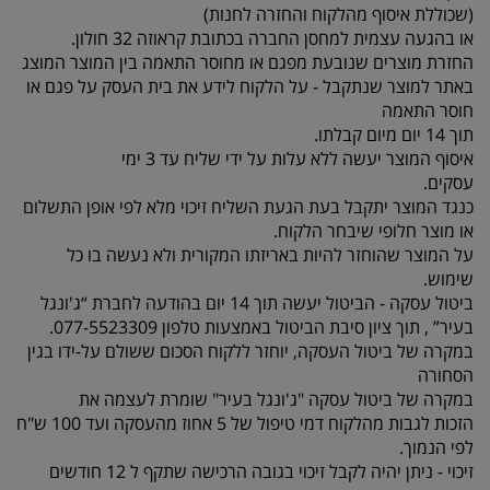
(שכוללת איסוף מהלקוח והחזרה לחנות)
או בהגעה עצמית למחסן החברה בכתובת קראוזה 32 חולון.
החזרת מוצרים שנובעת מפגם או מחוסר התאמה בין המוצר המוצג
באתר למוצר שנתקבל - על הלקוח לידע את בית העסק על פגם או
חוסר התאמה
תוך 14 יום מיום קבלתו.
איסוף המוצר יעשה ללא עלות על ידי שליח עד 3 ימי
עסקים.
כנגד המוצר יתקבל בעת הגעת השליח זיכוי מלא לפי אופן התשלום
או מוצר חלופי שיבחר הלקוח.
על המוצר שהוחזר להיות באריזתו המקורית ולא נעשה בו כל
שימוש.
ביטול עסקה - הביטול יעשה תוך 14 יום בהודעה לחברת “ג'ונגל
בעיר” , תוך ציון סיבת הביטול באמצעות טלפון 077-5523309.
במקרה של ביטול העסקה, יוחזר ללקוח הסכום ששולם על-ידו בגין
הסחורה
במקרה של ביטול עסקה "ג'ונגל בעיר" שומרת לעצמה את
הזכות לגבות מהלקוח דמי טיפול של 5 אחוז מהעסקה ועד 100 ש"ח
לפי הנמוך.
זיכוי - ניתן יהיה לקבל זיכוי בגובה הרכישה שתקף ל 12 חודשים