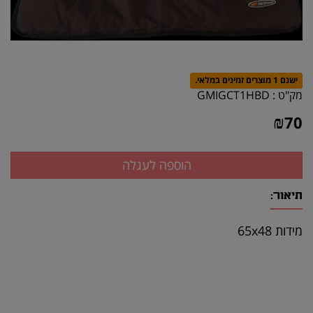
ישנם 1 מוצרים זמינים במלאי.
מק"ט :
GMIGCT1HBD
₪
70
תיאור:
מידות 65x48