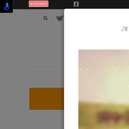
התחברות
זה.
אפור
י