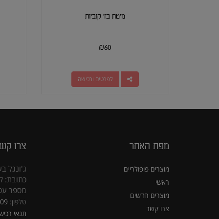
מיטת בז' קוביות
₪
60
לפרטים ורכישה
מפת האתר
צרו קש
ג'ונגל בע
מוצרים פופולריים
כתובת: קראוזה
ראשי
מספר עסק: 5309
מוצרים חדשים
טלפון:
309
צרו קשר
תנאי רכיש