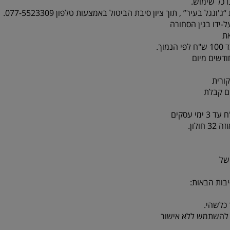
 כל שימוש.
-ידו בגין הסחורה
ת
ורית
לון.
של
בות הבאות:
כלשהי.
או להשתמש ללא אישור