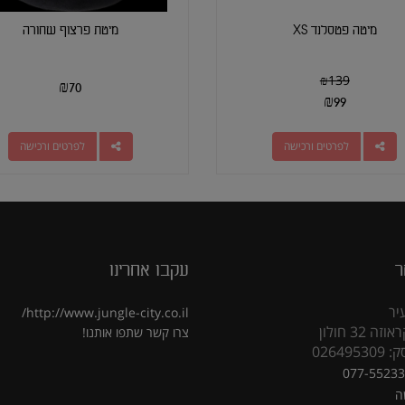
מיטה פטסלנד XS
מיטת פרצוף שחורה
₪
139
₪
70
₪
99
לפרטים ורכישה
לפרטים ורכישה
ר
עקבו אחרינו
יר
http://www.jungle-city.co.il/
 32 חולון
צרו קשר
שתפו אותנו!
02649
077-5523
ה