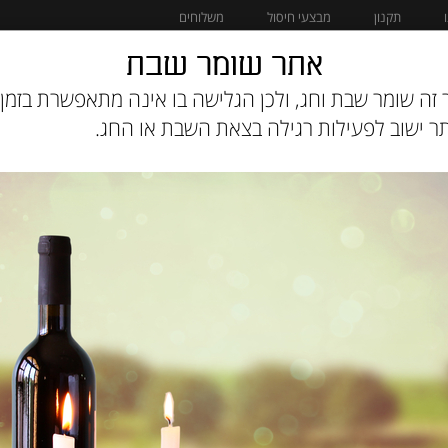
תקנון
מבצעי חיסול
משלוחים
אתר שומר שבת
מוצרים לחתול
מבצעי חיסול
זה שומר שבת וחג, ולכן הגלישה בו אינה מתאפשרת בזמן 
 ישוב לפעילות רגילה בצאת השבת או החג.
מיטת פרצוף 
מק"ט :
7F7YEG5UQ3
₪
70
אזל המלאי
הודיעו לי כשחוזר למלא
תיאור: