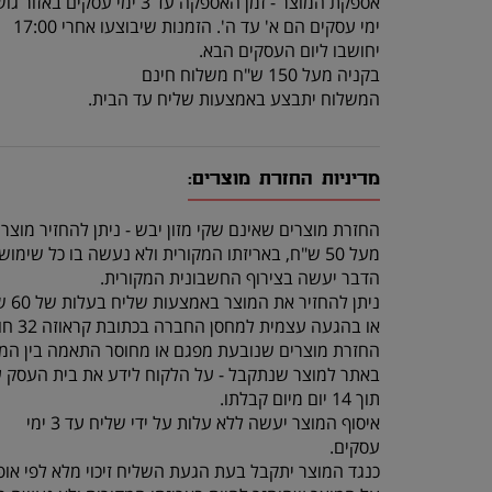
אספקת המוצר - זמן האספקה עד 3 ימי עסקים באזור גוש דן.
ימי עסקים הם א' עד ה'. הזמנות שיבוצעו אחרי 17:00
יחושבו ליום העסקים הבא.
בקניה מעל 150 ש"ח משלוח חינם
המשלוח יתבצע באמצעות שליח עד הבית.
מדיניות החזרת מוצרים:
החזרת מוצרים שאינם שקי מזון יבש - ניתן להחזיר מוצר
מעל 50 ש"ח, באריזתו המקורית ולא נעשה בו כל שימוש, תוך 14 יום מרגע קבלתו.
הדבר יעשה בצירוף החשבונית המקורית.
ניתן להחזיר את המוצר באמצעות שליח בעלות של 60 ש"ח (שכוללת איסוף מהלקוח והחזרה לחנות)
או בהגעה עצמית למחסן החברה בכתובת קראוזה 32 חולון.
החזרת מוצרים שנובעת מפגם או מחוסר התאמה בין המו
באתר למוצר שנתקבל - על הלקוח לידע את בית העסק 
תוך 14 יום מיום קבלתו.
איסוף המוצר יעשה ללא עלות על ידי שליח עד 3 ימי
עסקים.
כנגד המוצר יתקבל בעת הגעת השליח זיכוי מלא לפי אופ