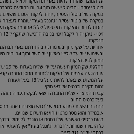
על המוצר שהוחזר להיות באריזתו המקורית ולא נעשה בו
ביטול עסקה - הביטול יעשה תוך 14 יום בהודעה לחברת “ג'ונגל בעיר” , תוך ציון סיבת הביטול באמצעות טלפון 077-5523309.
במקרה של ביטול העסקה, יוחזר ללקוח הסכום ששולם על
במקרה של ביטול עסקה "ג'ונגל בעיר" שומרת לעצמה א
הזכות לגבות מהלקוח דמי טיפול של 5 אחוז מהעסקה ועד 100 ש"ח לפי הנמוך.
זיכוי - ניתן יהיה לקבל זיכוי בגובה הרכישה שתקף ל 12 חודשים מיום
הנפקתו.
אחריות על שקי מזון יבש מותנת בהחזרתם באריזתם המק
ובשימוש של עד שליש ראשון של השק ותוך 14 ימים מיום קבלת
המזון לבית הלקוח.
החלפת שק המזון תעשה על ידי שליח בעלות של 29 ש"ח עד 3 ימי עסקים
או בהגעה עצמית של הלקוח לכתובת מחסן החברה קראוזה 32 חו
על המשתמש באתר להיות מעל גיל 18 בעל תעודת
זהות תקינה וכרטיס אשראי חוקי.
קבלת המוצר - שליח החברה רשאי לבקש תעודה מזהה 
בעל כרטיס החיוב.
החברה רשאית למנוע מגולש לרכוש מוצרים באתר מהסי
א.במידה והוא מסר פרטי זיהוי או תשלום שגויים.
ב.אם כרטיס האשראי שלו נחסם או הוגבל לשימוש בדרך 
כל הזכויות שמורות לחברת "ג'ונגל בעיר" אין להעתיק 
בכתב של "ג'ונגל בעיר"