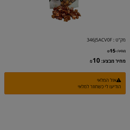
מק"ט :
346J5ACV0F
15
מחיר:
₪
10
מחיר מבצע:
₪
אזל המלאי
הודיעו לי כשחוזר למלאי