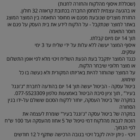
(שכוללת איסוף מהלקוח והחזרה לחנות)
או בהגעה עצמית למחסן החברה בכתובת קראוזה 32 חולון.
החזרת מוצרים שנובעת מפגם או מחוסר התאמה בין המוצר המוצג
באתר למוצר שנתקבל - על הלקוח לידע את בית העסק על פגם או
חוסר התאמה
תוך 14 יום מיום קבלתו.
איסוף המוצר יעשה ללא עלות על ידי שליח עד 3 ימי
עסקים.
כנגד המוצר יתקבל בעת הגעת השליח זיכוי מלא לפי אופן התשלום
או מוצר חלופי שיבחר הלקוח.
על המוצר שהוחזר להיות באריזתו המקורית ולא נעשה בו כל
שימוש.
ביטול עסקה - הביטול יעשה תוך 14 יום בהודעה לחברת “ג'ונגל
בעיר” , תוך ציון סיבת הביטול באמצעות טלפון 077-5523309.
במקרה של ביטול העסקה, יוחזר ללקוח הסכום ששולם על-ידו בגין
הסחורה
במקרה של ביטול עסקה "ג'ונגל בעיר" שומרת לעצמה את
הזכות לגבות מהלקוח דמי טיפול של 5 אחוז מהעסקה ועד 100 ש"ח
לפי הנמוך.
זיכוי - ניתן יהיה לקבל זיכוי בגובה הרכישה שתקף ל 12 חודשים