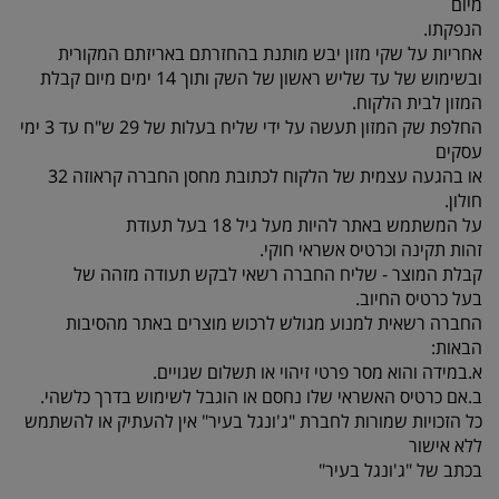
מיום
הנפקתו.
אחריות על שקי מזון יבש מותנת בהחזרתם באריזתם המקורית
ובשימוש של עד שליש ראשון של השק ותוך 14 ימים מיום קבלת
המזון לבית הלקוח.
החלפת שק המזון תעשה על ידי שליח בעלות של 29 ש"ח עד 3 ימי
עסקים
או בהגעה עצמית של הלקוח לכתובת מחסן החברה קראוזה 32
חולון.
על המשתמש באתר להיות מעל גיל 18 בעל תעודת
זהות תקינה וכרטיס אשראי חוקי.
קבלת המוצר - שליח החברה רשאי לבקש תעודה מזהה של
בעל כרטיס החיוב.
החברה רשאית למנוע מגולש לרכוש מוצרים באתר מהסיבות
הבאות:
א.במידה והוא מסר פרטי זיהוי או תשלום שגויים.
ב.אם כרטיס האשראי שלו נחסם או הוגבל לשימוש בדרך כלשהי.
כל הזכויות שמורות לחברת "ג'ונגל בעיר" אין להעתיק או להשתמש
ללא אישור
בכתב של "ג'ונגל בעיר"