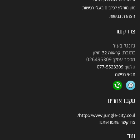
מזון מומלץ לכלבים בעלי רגישות
הצהרת נגישות
צרו קשר
ג'ונגל בעיר
כתובת:
קראוזה 32 חולון
מספר עסק: 026495309
טלפון:
077-5523309
תנאי רכישה
עקבו אחרינו
http://www.jungle-city.co.il/
צרו קשר
שתפו אותנו!
עוד...