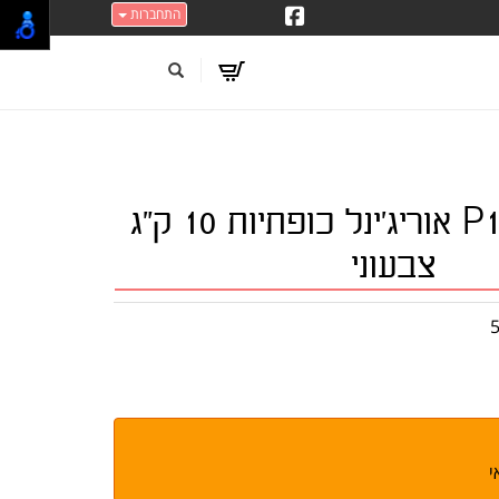
התחברות
נוטריבירד P15 אוריג'ינל כופתיות 10 ק"ג
צבעוני
י