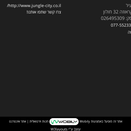
יר
http://www.jungle-city.co.il/
 32 חולון
צרו קשר
שתפו אותנו!
02649
077-5523
ה
אתר זה מופעל באמצעות
Wobily
חנות וירטואלית | אתר אינטרנט
עוצב ע"י
W3layouts