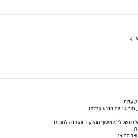
 שעלותו
צר המוצג