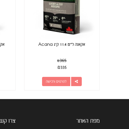
אקאנה לייט 11.4 ק"ג Acana
אקאנה 
₪
365
₪
335
לפרטים ורכישה
מפת האתר
צרו קש