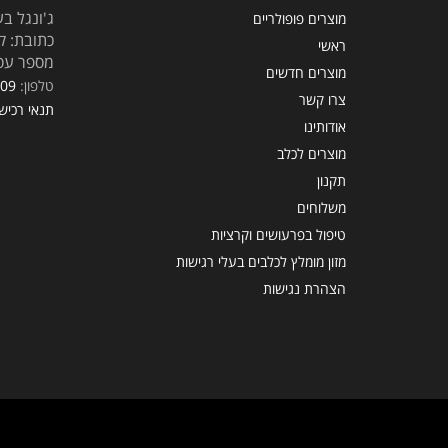
ג'ונגל בע
מוצרים פופולריים
כתובת: קראוזה
ראשי
מספר עסק: 5309
מוצרים חדשים
טלפון:
309
צרו קשר
תנאי רכיש
אודותינו
מוצרים לכלב
תקנון
משלוחים
טיפול בפרעושים וקרציות
מזון מומלץ לכלבים בעלי רגישות
הצהרת נגישות