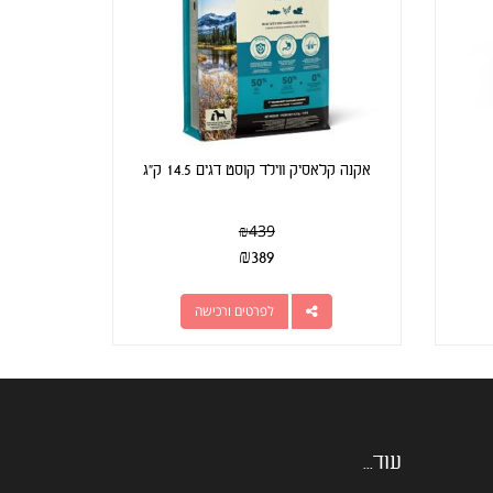
אקנה קלאסיק ווילד קוסט דגים 14.5 ק"ג
₪
439
₪
389
לפרטים ורכישה
עוד...