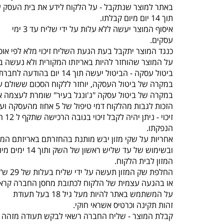
באתר למוצר שנתקבל - על הלקוח לידע את בית העסק 
תוך 14 יום מיום קבלתו.
איסוף המוצר יעשה ללא עלות על ידי שליח עד 3 ימי
עסקים.
כנגד המוצר יתקבל בעת הגעת השליח זיכוי מלא לפי אופ
על המוצר שהוחזר להיות באריזתו המקורית ולא נעשה בו
ביטול עסקה - הביטול יעשה תוך 14 יום בהודעה לחברת “ג'ונגל בעיר” , תוך ציון סיבת הביטול באמצעות טלפון 077-5523309.
במקרה של ביטול העסקה, יוחזר ללקוח הסכום ששולם על
במקרה של ביטול עסקה "ג'ונגל בעיר" שומרת לעצמה א
הזכות לגבות מהלקוח דמי טיפול של 5 אחוז מהעסקה ועד 100 ש"ח לפי הנמוך.
זיכוי - ניתן יהיה לקבל זיכוי בגובה הרכישה שתקף ל 12 חודשים מיום
הנפקתו.
אחריות על שקי מזון יבש מותנת בהחזרתם באריזתם המק
ובשימוש של עד שליש ראשון של השק ותוך 14 ימים מיום קבלת
המזון לבית הלקוח.
החלפת שק המזון תעשה על ידי שליח בעלות של 29 ש"ח עד 3 ימי עסקים
או בהגעה עצמית של הלקוח לכתובת מחסן החברה קראוזה 32 חו
על המשתמש באתר להיות מעל גיל 18 בעל תעודת
זהות תקינה וכרטיס אשראי חוקי.
קבלת המוצר - שליח החברה רשאי לבקש תעודה מזהה 