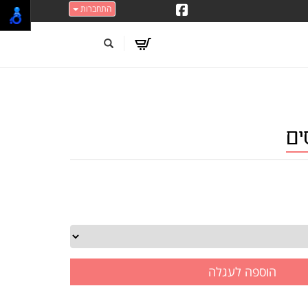
התחברות
ים