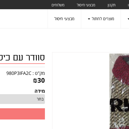
תקנון
מבצעי חיסול
משלוחים
מוצרים לחתול
מבצעי חיסול
סוודר עם כיס
מק"ט :
980P3IFA2C
₪
30
מידה