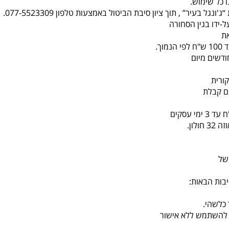
 כל שימוש.
-ידו בגין הסחורה
ת
ורית
לון.
של
בות הבאות:
כלשהי.
או להשתמש ללא אישור