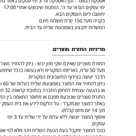
אספקת המוצר - זמן האספקה עד 3 ימי עסקים באזור גוש דן.
ימי עסקים הם א' עד ה'. הזמנות שיבוצעו אחרי 17:00
יחושבו ליום העסקים הבא.
בקניה מעל 150 ש"ח משלוח חינם
המשלוח יתבצע באמצעות שליח עד הבית.
מדיניות החזרת מוצרים:
החזרת מוצרים שאינם שקי מזון יבש - ניתן להחזיר מוצר
מעל 50 ש"ח, באריזתו המקורית ולא נעשה בו כל שימוש, תוך 14 יום מרגע קבלתו.
הדבר יעשה בצירוף החשבונית המקורית.
ניתן להחזיר את המוצר באמצעות שליח בעלות של 60 ש"ח (שכוללת איסוף מהלקוח והחזרה לחנות)
או בהגעה עצמית למחסן החברה בכתובת קראוזה 32 חולון.
החזרת מוצרים שנובעת מפגם או מחוסר התאמה בין המו
באתר למוצר שנתקבל - על הלקוח לידע את בית העסק 
תוך 14 יום מיום קבלתו.
איסוף המוצר יעשה ללא עלות על ידי שליח עד 3 ימי
עסקים.
כנגד המוצר יתקבל בעת הגעת השליח זיכוי מלא לפי אופ