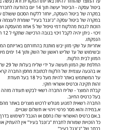
על המוצר שהוחזר להיות באריזתו המקורית ולא נעשה בו
ביטול עסקה - הביטול יעשה תוך 14 יום בהודעה לחברת “ג'ונגל בעיר” , תוך ציון סיבת הביטול באמצעות טלפון 077-5523309.
במקרה של ביטול העסקה, יוחזר ללקוח הסכום ששולם על
במקרה של ביטול עסקה "ג'ונגל בעיר" שומרת לעצמה א
הזכות לגבות מהלקוח דמי טיפול של 5 אחוז מהעסקה ועד 100 ש"ח לפי הנמוך.
זיכוי - ניתן יהיה לקבל זיכוי בגובה הרכישה שתקף ל 12 חודשים מיום
הנפקתו.
אחריות על שקי מזון יבש מותנת בהחזרתם באריזתם המק
ובשימוש של עד שליש ראשון של השק ותוך 14 ימים מיום קבלת
המזון לבית הלקוח.
החלפת שק המזון תעשה על ידי שליח בעלות של 29 ש"ח עד 3 ימי עסקים
או בהגעה עצמית של הלקוח לכתובת מחסן החברה קראוזה 32 חו
על המשתמש באתר להיות מעל גיל 18 בעל תעודת
זהות תקינה וכרטיס אשראי חוקי.
קבלת המוצר - שליח החברה רשאי לבקש תעודה מזהה 
בעל כרטיס החיוב.
החברה רשאית למנוע מגולש לרכוש מוצרים באתר מהסי
א.במידה והוא מסר פרטי זיהוי או תשלום שגויים.
ב.אם כרטיס האשראי שלו נחסם או הוגבל לשימוש בדרך 
כל הזכויות שמורות לחברת "ג'ונגל בעיר" אין להעתיק 
בכתב של "ג'ונגל בעיר"