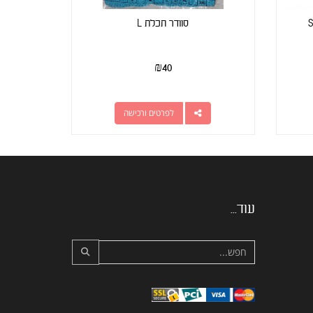
סוודר תכלת L
₪
40
לפרטים ורכישה
עוד...