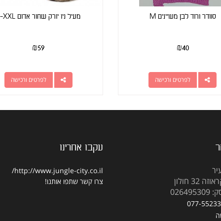
סוודר ורוד לבן מעויינים M
מעיל ניו יורק שחור אדום S-XXL
₪
59
₪
40
לפרטים ורכישה
לפרטים ורכישה
ר
עקבו אחרינו
יר
http://www.jungle-city.co.il/
 32 חולון
צרו קשר
שתפו אותנו!
02649
077-5523
ה