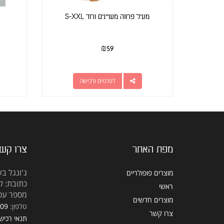
מעיל פרווה מעויינים ורוד S-XXL
₪
59
לפרטים ורכישה
מפת האתר
צרו קש
ג'ונגל בע
מוצרים פופולריים
כתובת: קראוזה
ראשי
מספר עסק: 5309
מוצרים חדשים
טלפון:
309
צרו קשר
תנאי רכיש