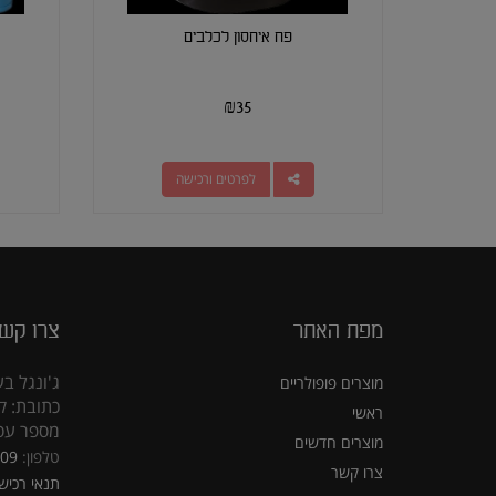
פח איחסון לכלבים
₪
35
לפרטים ורכישה
מפת האתר
צרו קש
ג'ונגל בע
מוצרים פופולריים
כתובת: קראוזה
ראשי
מספר עסק: 5309
מוצרים חדשים
טלפון:
309
צרו קשר
תנאי רכיש