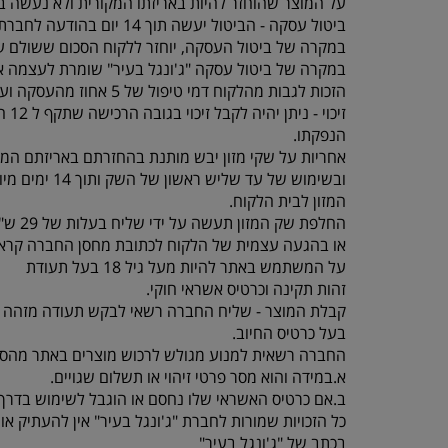
על המוצר שהוחזר להיות באריזתו המקורית ולא נעשה בו
ביטול עסקה - הביטול יעשה תוך 14 יום בהודעה לחברת “ג'ונגל בעיר” , תוך ציון סיבת הביטול באמצעות טלפון 077-5523309.
במקרה של ביטול העסקה, יוחזר ללקוח הסכום ששולם על
במקרה של ביטול עסקה "ג'ונגל בעיר" שומרת לעצמה א
הזכות לגבות מהלקוח דמי טיפול של 5 אחוז מהעסקה ועד 100 ש"ח לפי הנמוך.
זיכוי - ניתן יהיה לקבל זיכוי בגובה הרכישה שתקף ל 12 חודשים מיום
הנפקתו.
אחריות על שקי מזון יבש מותנת בהחזרתם באריזתם המק
ובשימוש של עד שליש ראשון של השק ותוך 14 ימים מיום קבלת
המזון לבית הלקוח.
החלפת שק המזון תעשה על ידי שליח בעלות של 29 ש"ח עד 3 ימי עסקים
או בהגעה עצמית של הלקוח לכתובת מחסן החברה קראוזה 32 חו
על המשתמש באתר להיות מעל גיל 18 בעל תעודת
זהות תקינה וכרטיס אשראי חוקי.
קבלת המוצר - שליח החברה רשאי לבקש תעודה מזהה 
בעל כרטיס החיוב.
החברה רשאית למנוע מגולש לרכוש מוצרים באתר מהסי
א.במידה והוא מסר פרטי זיהוי או תשלום שגויים.
ב.אם כרטיס האשראי שלו נחסם או הוגבל לשימוש בדרך 
כל הזכויות שמורות לחברת "ג'ונגל בעיר" אין להעתיק 
בכתב של "ג'ונגל בעיר"