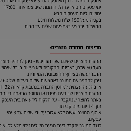
אספקת המוצר - זמן האספקה עד 3 ימי עסקים באזור גוש דן.
ימי עסקים הם א' עד ה'. הזמנות שיבוצעו אחרי 17:00
יחושבו ליום העסקים הבא.
בקניה מעל 150 ש"ח משלוח חינם
המשלוח יתבצע באמצעות שליח עד הבית.
מדיניות החזרת מוצרים:
החזרת מוצרים שאינם שקי מזון יבש - ניתן להחזיר מוצר
מעל 50 ש"ח, באריזתו המקורית ולא נעשה בו כל שימוש, תוך 14 יום מרגע קבלתו.
הדבר יעשה בצירוף החשבונית המקורית.
ניתן להחזיר את המוצר באמצעות שליח בעלות של 60 ש"ח (שכוללת איסוף מהלקוח והחזרה לחנות)
או בהגעה עצמית למחסן החברה בכתובת קראוזה 32 חולון.
החזרת מוצרים שנובעת מפגם או מחוסר התאמה בין המו
באתר למוצר שנתקבל - על הלקוח לידע את בית העסק 
תוך 14 יום מיום קבלתו.
איסוף המוצר יעשה ללא עלות על ידי שליח עד 3 ימי
עסקים.
כנגד המוצר יתקבל בעת הגעת השליח זיכוי מלא לפי אופ