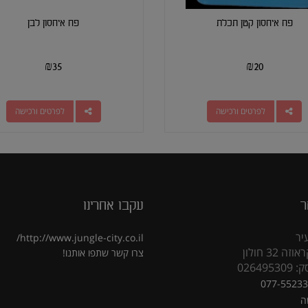
פח איחסון קטן תכלת
פח איחסון לבן
₪
35
₪
20
לפרטים ורכישה
לפרטים ורכישה
ר
עקבו אחרינו
יר
http://www.jungle-city.co.il/
 32 חולון
צרו קשר
שתפו אותנו!
02649
077-5523
ה