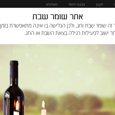
תקנון
מבצעי חיסול
משלוחים
אתר שומר שבת
מוצרים לחתול
מבצעי חיסול
זה שומר שבת וחג, ולכן הגלישה בו אינה מתאפשרת בזמן 
 ישוב לפעילות רגילה בצאת השבת או החג.
פח איחסון קטן
ישנם 1 מוצרים זמינים במלאי.
מק"ט :
1P0A7PHA2U
₪
20