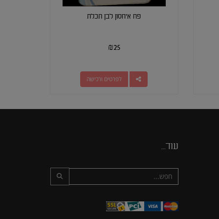
פח איחסון לבן תכלת
₪
25
לפרטים ורכישה
עוד...