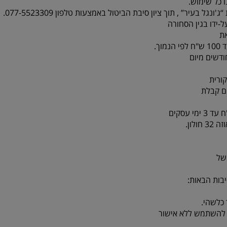
 כל שימוש.
-ידו בגין הסחורה
ת
ורית
לון.
של
בות הבאות:
כלשהי.
או להשתמש ללא אישור