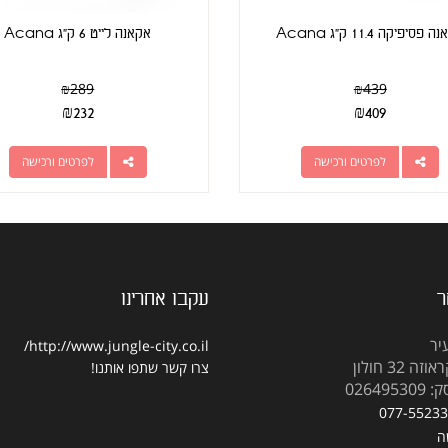
פסיפיקה 11.4 ק"ג Acana
אקאנה לייט 6 ק"ג Acana
₪
289
₪
439
₪
232
₪
409
לפרטים ורכישה
לפרטים ורכישה
ר
עקבו אחרינו
יר
http://www.jungle-city.co.il/
 32 חולון
צרו קשר
שתפו אותנו!
02649
077-5523
ה