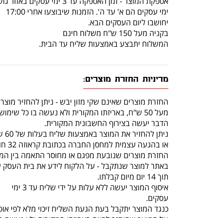
אספקת המוצר - זמן האספקה עד 3 ימי עסקים באזור גוש דן.
ימי עסקים הם א' עד ה'. הזמנות שיבוצעו אחרי 17:00
יחושבו ליום העסקים הבא.
בקניה מעל 150 ש"ח משלוח חינם
המשלוח יתבצע באמצעות שליח עד הבית.
מדיניות החזרת מוצרים:
החזרת מוצרים שאינם שקי מזון יבש - ניתן להחזיר מוצר
מעל 50 ש"ח, באריזתו המקורית ולא נעשה בו כל שימוש, תוך 14 יום מרגע קבלתו.
הדבר יעשה בצירוף החשבונית המקורית.
ניתן להחזיר את המוצר באמצעות שליח בעלות של 60 ש"ח (שכוללת איסוף מהלקוח והחזרה לחנות)
או בהגעה עצמית למחסן החברה בכתובת קראוזה 32 חולון.
החזרת מוצרים שנובעת מפגם או מחוסר התאמה בין המו
באתר למוצר שנתקבל - על הלקוח לידע את בית העסק 
תוך 14 יום מיום קבלתו.
איסוף המוצר יעשה ללא עלות על ידי שליח עד 3 ימי
עסקים.
כנגד המוצר יתקבל בעת הגעת השליח זיכוי מלא לפי אופ