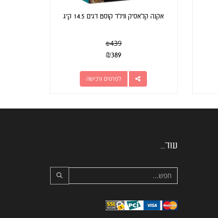
אקנה קלאסיק ווילד קוסט דגים 14.5 ק"ג
₪
439
₪
389
לפרטים ורכישה
עוד...