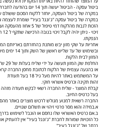
על המוצר שהוחזר להיות באריזתו המקורית ולא נעשה בו
ביטול עסקה - הביטול יעשה תוך 14 יום בהודעה לחברת “ג'ונגל בעיר” , תוך ציון סיבת הביטול באמצעות טלפון 077-5523309.
במקרה של ביטול העסקה, יוחזר ללקוח הסכום ששולם על
במקרה של ביטול עסקה "ג'ונגל בעיר" שומרת לעצמה א
הזכות לגבות מהלקוח דמי טיפול של 5 אחוז מהעסקה ועד 100 ש"ח לפי הנמוך.
זיכוי - ניתן יהיה לקבל זיכוי בגובה הרכישה שתקף ל 12 חודשים מיום
הנפקתו.
אחריות על שקי מזון יבש מותנת בהחזרתם באריזתם המק
ובשימוש של עד שליש ראשון של השק ותוך 14 ימים מיום קבלת
המזון לבית הלקוח.
החלפת שק המזון תעשה על ידי שליח בעלות של 29 ש"ח עד 3 ימי עסקים
או בהגעה עצמית של הלקוח לכתובת מחסן החברה קראוזה 32 חו
על המשתמש באתר להיות מעל גיל 18 בעל תעודת
זהות תקינה וכרטיס אשראי חוקי.
קבלת המוצר - שליח החברה רשאי לבקש תעודה מזהה 
בעל כרטיס החיוב.
החברה רשאית למנוע מגולש לרכוש מוצרים באתר מהסי
א.במידה והוא מסר פרטי זיהוי או תשלום שגויים.
ב.אם כרטיס האשראי שלו נחסם או הוגבל לשימוש בדרך 
כל הזכויות שמורות לחברת "ג'ונגל בעיר" אין להעתיק 
בכתב של "ג'ונגל בעיר"