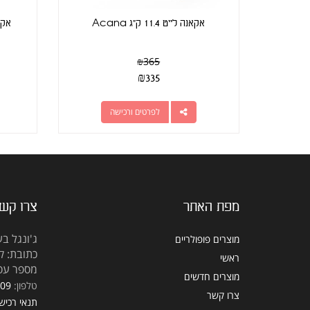
אקאנה לייט 11.4 ק"ג Acana
אקאנה 
₪
365
₪
335
לפרטים ורכישה
מפת האתר
צרו קש
ג'ונגל בע
מוצרים פופולריים
כתובת: קראוזה
ראשי
מספר עסק: 5309
מוצרים חדשים
טלפון:
309
צרו קשר
תנאי רכיש