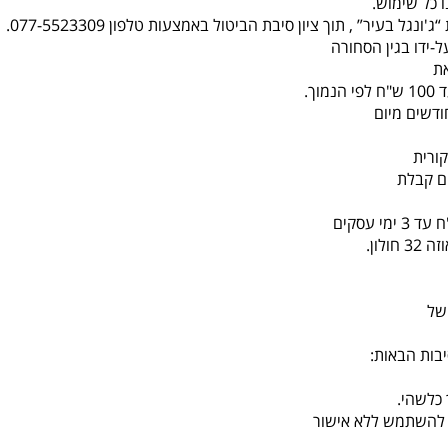
 כל שימוש.
-ידו בגין הסחורה
ת
ורית
לון.
של
בות הבאות:
כלשהי.
או להשתמש ללא אישור