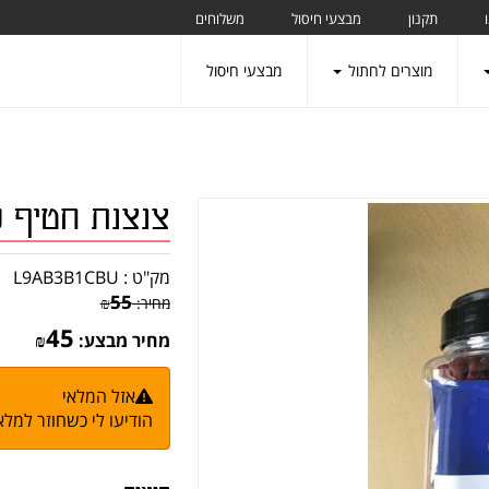
תקנון
מבצעי חיסול
משלוחים
מוצרים לחתול
מבצעי חיסול
צנצנת חטיף כנען
מק"ט :
L9AB3B1CBU
55
מחיר:
₪
45
מחיר מבצע:
₪
אזל המלאי
הודיעו לי כשחוזר למלא