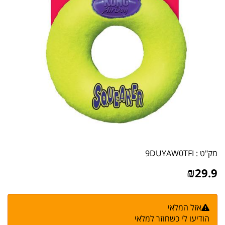
מק"ט :
9DUYAW0TFI
₪
29.9
אזל המלאי
הודיעו לי כשחוזר למלאי