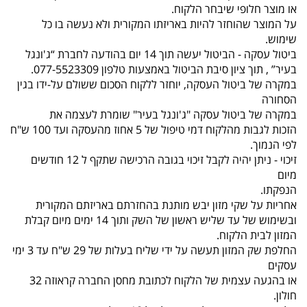
או מוצר חלופי שיבחר הלקוח.
על המוצר שהוחזר להיות באריזתו המקורית ולא נעשה בו כל
שימוש.
ביטול עסקה - הביטול יעשה תוך 14 יום בהודעה לחברת “ג'ונגל
בעיר” , תוך ציון סיבת הביטול באמצעות טלפון 077-5523309.
במקרה של ביטול העסקה, יוחזר ללקוח הסכום ששולם על-ידו בגין
הסחורה
במקרה של ביטול עסקה "ג'ונגל בעיר" שומרת לעצמה את
הזכות לגבות מהלקוח דמי טיפול של 5 אחוז מהעסקה ועד 100 ש"ח
לפי הנמוך.
זיכוי - ניתן יהיה לקבל זיכוי בגובה הרכישה שתקף ל 12 חודשים
מיום
הנפקתו.
אחריות על שקי מזון יבש מותנת בהחזרתם באריזתם המקורית
ובשימוש של עד שליש ראשון של השק ותוך 14 ימים מיום קבלת
המזון לבית הלקוח.
החלפת שק המזון תעשה על ידי שליח בעלות של 29 ש"ח עד 3 ימי
עסקים
או בהגעה עצמית של הלקוח לכתובת מחסן החברה קראוזה 32
חולון.