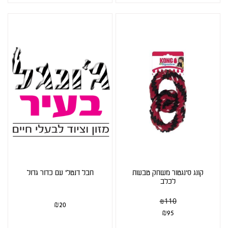
קונג סינגטור משחק טבעות
חבל דנטלי עם כדור גדול
לכלב
₪
110
₪
20
₪
95