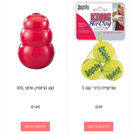
שלישיית כדורי קונג S
קונג קלאסיק אדום XXL
₪
105
₪
29
לפרטים ורכישה
לפרטים ורכישה