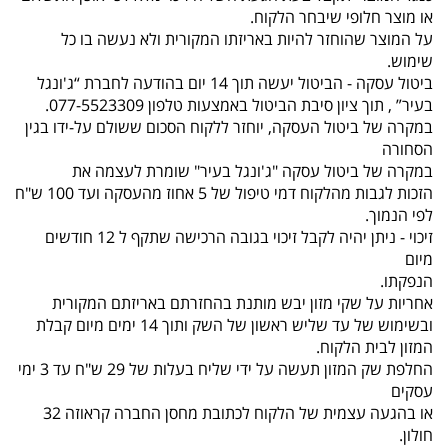
או מוצר חלופי שיבחר הלקוח.
על המוצר שהוחזר להיות באריזתו המקורית ולא נעשה בו כל
שימוש.
ביטול עסקה - הביטול יעשה תוך 14 יום בהודעה לחברת “ג'ונגל
בעיר” , תוך ציון סיבת הביטול באמצעות טלפון 077-5523309.
במקרה של ביטול העסקה, יוחזר ללקוח הסכום ששולם על-ידו בגין
הסחורה
במקרה של ביטול עסקה "ג'ונגל בעיר" שומרת לעצמה את
הזכות לגבות מהלקוח דמי טיפול של 5 אחוז מהעסקה ועד 100 ש"ח
לפי הנמוך.
זיכוי - ניתן יהיה לקבל זיכוי בגובה הרכישה שתקף ל 12 חודשים
מיום
הנפקתו.
אחריות על שקי מזון יבש מותנת בהחזרתם באריזתם המקורית
ובשימוש של עד שליש ראשון של השק ותוך 14 ימים מיום קבלת
המזון לבית הלקוח.
החלפת שק המזון תעשה על ידי שליח בעלות של 29 ש"ח עד 3 ימי
עסקים
או בהגעה עצמית של הלקוח לכתובת מחסן החברה קראוזה 32
חולון.