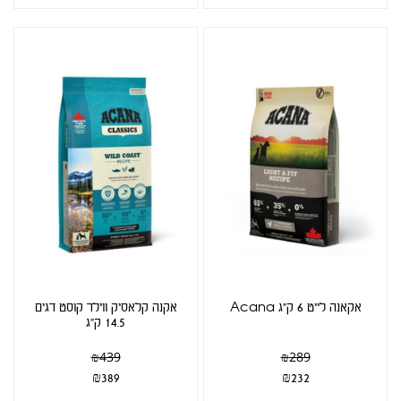
אקאנה לייט 6 ק"ג Acana
אקנה קלאסיק ווילד קוסט דגים
14.5 ק"ג
₪
439
₪
289
₪
389
₪
232