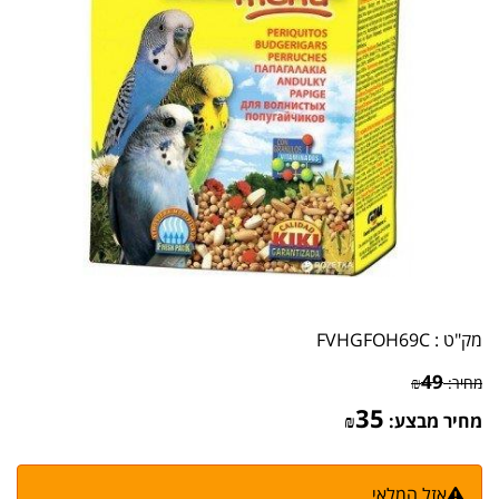
מק"ט :
FVHGFOH69C
49
מחיר:
₪
35
מחיר מבצע:
₪
אזל המלאי