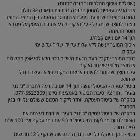
(שכוללת איסוף מהלקוח והחזרה לחנות)
או בהגעה עצמית למחסן החברה בכתובת קראוזה 32 חולון.
החזרת מוצרים שנובעת מפגם או מחוסר התאמה בין המוצר המוצג
באתר למוצר שנתקבל - על הלקוח לידע את בית העסק על פגם או
חוסר התאמה
תוך 14 יום מיום קבלתו.
איסוף המוצר יעשה ללא עלות על ידי שליח עד 3 ימי
עסקים.
כנגד המוצר יתקבל בעת הגעת השליח זיכוי מלא לפי אופן התשלום
או מוצר חלופי שיבחר הלקוח.
על המוצר שהוחזר להיות באריזתו המקורית ולא נעשה בו כל
שימוש.
ביטול עסקה - הביטול יעשה תוך 14 יום בהודעה לחברת “ג'ונגל
בעיר” , תוך ציון סיבת הביטול באמצעות טלפון 077-5523309.
במקרה של ביטול העסקה, יוחזר ללקוח הסכום ששולם על-ידו בגין
הסחורה
במקרה של ביטול עסקה "ג'ונגל בעיר" שומרת לעצמה את
הזכות לגבות מהלקוח דמי טיפול של 5 אחוז מהעסקה ועד 100 ש"ח
לפי הנמוך.
זיכוי - ניתן יהיה לקבל זיכוי בגובה הרכישה שתקף ל 12 חודשים