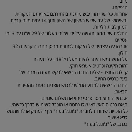
מיום
הנפקתו.
אחריות על שקי מזון יבש מותנת בהחזרתם באריזתם המקורית
ובשימוש של עד שליש ראשון של השק ותוך 14 ימים מיום קבלת
המזון לבית הלקוח.
החלפת שק המזון תעשה על ידי שליח בעלות של 29 ש"ח עד 3 ימי
עסקים
או בהגעה עצמית של הלקוח לכתובת מחסן החברה קראוזה 32
חולון.
על המשתמש באתר להיות מעל גיל 18 בעל תעודת
זהות תקינה וכרטיס אשראי חוקי.
קבלת המוצר - שליח החברה רשאי לבקש תעודה מזהה של
בעל כרטיס החיוב.
החברה רשאית למנוע מגולש לרכוש מוצרים באתר מהסיבות
הבאות:
א.במידה והוא מסר פרטי זיהוי או תשלום שגויים.
ב.אם כרטיס האשראי שלו נחסם או הוגבל לשימוש בדרך כלשהי.
כל הזכויות שמורות לחברת "ג'ונגל בעיר" אין להעתיק או להשתמש
ללא אישור
בכתב של "ג'ונגל בעיר"