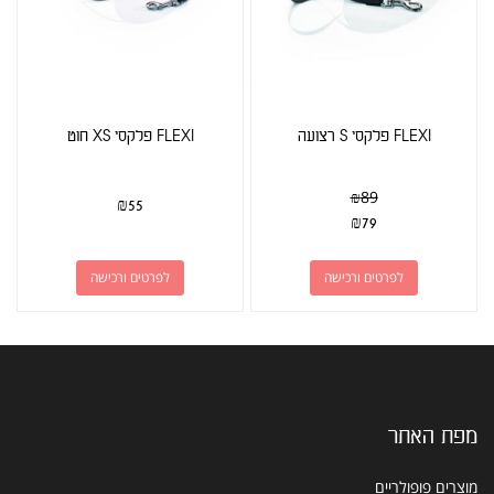
FLEXI פלקסי S רצועה
FLEXI פלקסי XS חוט
₪
89
₪
55
₪
79
לפרטים ורכישה
לפרטים ורכישה
מפת האתר
מוצרים פופולריים