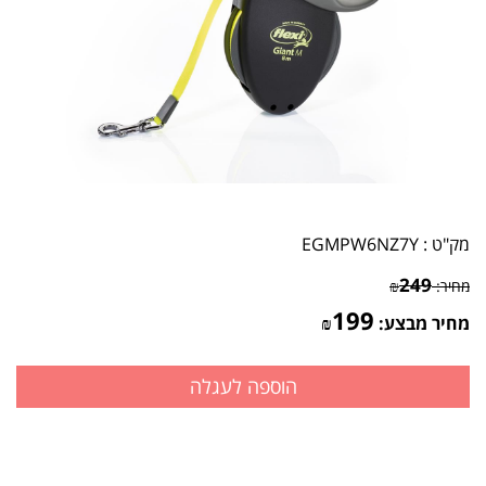
מק"ט :
EGMPW6NZ7Y
249
מחיר:
₪
199
מחיר מבצע:
₪