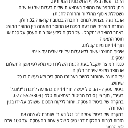
הדבר יעשה בצירוף החשבונית המקורית.
ניתן להחזיר את המוצר באמצעות שליח בעלות של 60 ש"ח
(שכוללת איסוף מהלקוח והחזרה לחנות)
או בהגעה עצמית למחסן החברה בכתובת קראוזה 32 חולון.
החזרת מוצרים שנובעת מפגם או מחוסר התאמה בין המוצר המוצג
באתר למוצר שנתקבל - על הלקוח לידע את בית העסק על פגם או
חוסר התאמה
תוך 14 יום מיום קבלתו.
איסוף המוצר יעשה ללא עלות על ידי שליח עד 3 ימי
עסקים.
כנגד המוצר יתקבל בעת הגעת השליח זיכוי מלא לפי אופן התשלום
או מוצר חלופי שיבחר הלקוח.
על המוצר שהוחזר להיות באריזתו המקורית ולא נעשה בו כל
שימוש.
ביטול עסקה - הביטול יעשה תוך 14 יום בהודעה לחברת “ג'ונגל
בעיר” , תוך ציון סיבת הביטול באמצעות טלפון 077-5523309.
במקרה של ביטול העסקה, יוחזר ללקוח הסכום ששולם על-ידו בגין
הסחורה
במקרה של ביטול עסקה "ג'ונגל בעיר" שומרת לעצמה את
הזכות לגבות מהלקוח דמי טיפול של 5 אחוז מהעסקה ועד 100 ש"ח
לפי הנמוך.