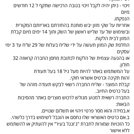
זיכוי - ניתן יהיה לקבל זיכוי בגובה הרכישה שתקף ל 12 חודשים
מיום
הנפקתו.
אחריות על שקי מזון יבש מותנת בהחזרתם באריזתם המקורית
ובשימוש של עד שליש ראשון של השק ותוך 14 ימים מיום קבלת
המזון לבית הלקוח.
החלפת שק המזון תעשה על ידי שליח בעלות של 29 ש"ח עד 3 ימי
עסקים
או בהגעה עצמית של הלקוח לכתובת מחסן החברה קראוזה 32
חולון.
על המשתמש באתר להיות מעל גיל 18 בעל תעודת
זהות תקינה וכרטיס אשראי חוקי.
קבלת המוצר - שליח החברה רשאי לבקש תעודה מזהה של
בעל כרטיס החיוב.
החברה רשאית למנוע מגולש לרכוש מוצרים באתר מהסיבות
הבאות:
א.במידה והוא מסר פרטי זיהוי או תשלום שגויים.
ב.אם כרטיס האשראי שלו נחסם או הוגבל לשימוש בדרך כלשהי.
כל הזכויות שמורות לחברת "ג'ונגל בעיר" אין להעתיק או להשתמש
ללא אישור