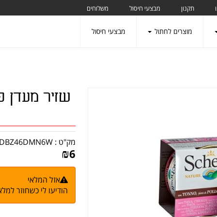
תקנון
מבצעי חיסול
משלוחים
מוצרים לחתול
מבצעי חיסול
שזיר מעדן פ
מק"ט :
DBZ46DMN6W
₪
6
אזל המלאי
הודיעו לי כשחוזר למלא