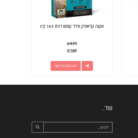
אקנה קלאסיק ווילד קוסט דגים 14.5 ק"ג
₪
439
₪
389
לפרטים ורכישה
עוד...