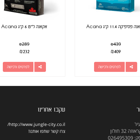
פסיפיקה 11.4 ק"ג Acana
אקאנה לייט 6 ק"ג Acana
₪
289
₪
439
₪
232
₪
409
לפרטים ורכישה
לפרטים ורכישה
ר
עקבו אחרינו
יר
http://www.jungle-city.co.il/
 32 חולון
צרו קשר
שתפו אותנו!
02649