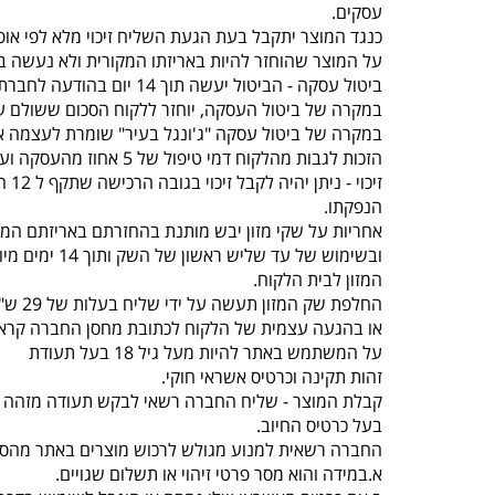
עסקים.
כנגד המוצר יתקבל בעת הגעת השליח זיכוי מלא לפי אופ
על המוצר שהוחזר להיות באריזתו המקורית ולא נעשה בו
ביטול עסקה - הביטול יעשה תוך 14 יום בהודעה לחברת “ג'ונגל בעיר” , תוך ציון סיבת הביטול באמצעות טלפון 077-5523309.
במקרה של ביטול העסקה, יוחזר ללקוח הסכום ששולם על
במקרה של ביטול עסקה "ג'ונגל בעיר" שומרת לעצמה א
הזכות לגבות מהלקוח דמי טיפול של 5 אחוז מהעסקה ועד 100 ש"ח לפי הנמוך.
זיכוי - ניתן יהיה לקבל זיכוי בגובה הרכישה שתקף ל 12 חודשים מיום
הנפקתו.
אחריות על שקי מזון יבש מותנת בהחזרתם באריזתם המק
ובשימוש של עד שליש ראשון של השק ותוך 14 ימים מיום קבלת
המזון לבית הלקוח.
החלפת שק המזון תעשה על ידי שליח בעלות של 29 ש"ח עד 3 ימי עסקים
או בהגעה עצמית של הלקוח לכתובת מחסן החברה קראוזה 32 חו
על המשתמש באתר להיות מעל גיל 18 בעל תעודת
זהות תקינה וכרטיס אשראי חוקי.
קבלת המוצר - שליח החברה רשאי לבקש תעודה מזהה 
בעל כרטיס החיוב.
החברה רשאית למנוע מגולש לרכוש מוצרים באתר מהסי
א.במידה והוא מסר פרטי זיהוי או תשלום שגויים.