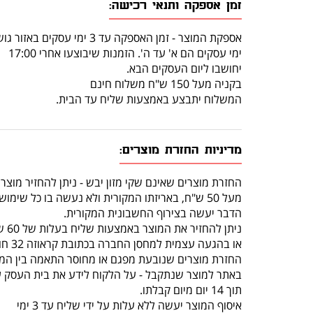
זמן אספקה ותנאי רכישה:
אספקת המוצר - זמן האספקה עד 3 ימי עסקים באזור גוש דן.
ימי עסקים הם א' עד ה'. הזמנות שיבוצעו אחרי 17:00
יחושבו ליום העסקים הבא.
בקניה מעל 150 ש"ח משלוח חינם
המשלוח יתבצע באמצעות שליח עד הבית.
מדיניות החזרת מוצרים:
החזרת מוצרים שאינם שקי מזון יבש - ניתן להחזיר מוצר
מעל 50 ש"ח, באריזתו המקורית ולא נעשה בו כל שימוש, תוך 14 יום מרגע קבלתו.
הדבר יעשה בצירוף החשבונית המקורית.
ניתן להחזיר את המוצר באמצעות שליח בעלות של 60 ש"ח (שכוללת איסוף מהלקוח והחזרה לחנות)
או בהגעה עצמית למחסן החברה בכתובת קראוזה 32 חולון.
החזרת מוצרים שנובעת מפגם או מחוסר התאמה בין המו
באתר למוצר שנתקבל - על הלקוח לידע את בית העסק 
תוך 14 יום מיום קבלתו.
איסוף המוצר יעשה ללא עלות על ידי שליח עד 3 ימי