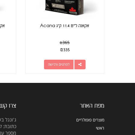
אקאנה לייט 11.4 ק"ג Acana
אקאנה 
₪
365
₪
335
לפרטים ורכישה
מפת האתר
צרו קש
ג'ונגל בע
מוצרים פופולריים
כתובת: קראוזה
ראשי
מספר עסק: 5309