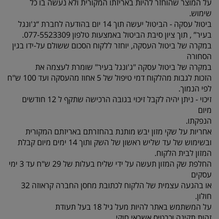
על המוצר שהוחזר להיות באריזתו המקורית ולא נעשה בו כל
שימוש.
ביטול עסקה - הביטול יעשה תוך 14 יום בהודעה לחברת “ג'ונגל
בעיר” , תוך ציון סיבת הביטול באמצעות טלפון 077-5523309.
במקרה של ביטול העסקה, יוחזר ללקוח הסכום ששולם על-ידו בגין
הסחורה
במקרה של ביטול עסקה "ג'ונגל בעיר" שומרת לעצמה את
הזכות לגבות מהלקוח דמי טיפול של 5 אחוז מהעסקה ועד 100 ש"ח
לפי הנמוך.
זיכוי - ניתן יהיה לקבל זיכוי בגובה הרכישה שתקף ל 12 חודשים
מיום
הנפקתו.
אחריות על שקי מזון יבש מותנת בהחזרתם באריזתם המקורית
ובשימוש של עד שליש ראשון של השק ותוך 14 ימים מיום קבלת
המזון לבית הלקוח.
החלפת שק המזון תעשה על ידי שליח בעלות של 29 ש"ח עד 3 ימי
עסקים
או בהגעה עצמית של הלקוח לכתובת מחסן החברה קראוזה 32
חולון.
על המשתמש באתר להיות מעל גיל 18 בעל תעודת
זהות תקינה וכרטיס אשראי חוקי.